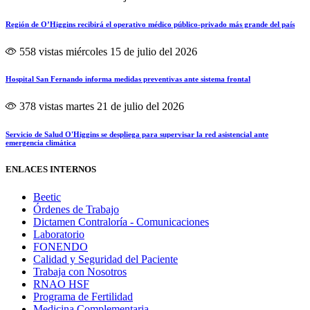
Región de O’Higgins recibirá el operativo médico público-privado más grande del país
558 vistas
miércoles 15 de julio del 2026
Hospital San Fernando informa medidas preventivas ante sistema frontal
378 vistas
martes 21 de julio del 2026
Servicio de Salud O'Higgins se despliega para supervisar la red asistencial ante
emergencia climática
ENLACES INTERNOS
Beetic
Órdenes de Trabajo
Dictamen Contraloría - Comunicaciones
Laboratorio
FONENDO
Calidad y Seguridad del Paciente
Trabaja con Nosotros
RNAO HSF
Programa de Fertilidad
Medicina Complementaria