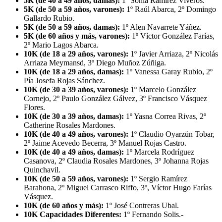
5K (de 40 a 49 años, damas):
1º Sonia Ramírez Viveros.
5K (de 50 a 59 años, varones):
1º Raúl Abarca, 2º Domingo
Gallardo Rubio.
5K (de 50 a 59 años, damas):
1º Alen Navarrete Yáñez.
5K (de 60 años y más, varones):
1º Víctor González Farías,
2º Mario Lagos Abarca.
10K (de 18 a 29 años, varones):
1º Javier Arriaza, 2º Nicolás
Arriaza Meymansd, 3º Diego Muñoz Zúñiga.
10K (de 18 a 29 años, damas):
1º Vanessa Garay Rubio, 2º
Pía Josefa Rojas Sánchez.
10K (de 30 a 39 años, varones):
1º Marcelo González
Cornejo, 2º Paulo González Gálvez, 3º Francisco Vásquez
Flores.
10K (de 30 a 39 años, damas):
1º Yasna Correa Rivas, 2º
Catherine Rosales Mardones.
10K (de 40 a 49 años, varones):
1º Claudio Oyarzún Tobar,
2º Jaime Acevedo Becerra, 3º Manuel Rojas Castro.
10K (de 40 a 49 años, damas):
1º Marcela Rodríguez
Casanova, 2º Claudia Rosales Mardones, 3º Johanna Rojas
Quinchavil.
10K (de 50 a 59 años, varones):
1º Sergio Ramírez
Barahona, 2º Miguel Carrasco Riffo, 3º, Víctor Hugo Farías
Vásquez.
10K (de 60 años y más):
1º José Contreras Ubal.
10K Capacidades Diferentes:
1º Fernando Solis.-