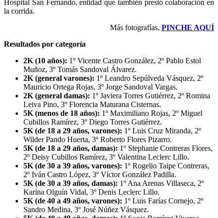
Hospital San Fernando, entidad que también prestó colaboración en
la corrida.
Más fotografías,
PINCHE AQUÍ
Resultados por categoría
2K (10 años):
1º Vicente Castro González, 2º Pablo Estol
Muñoz, 3º Tomás Sandoval Álvarez.
2K (general varones):
1º Leandro Sepúlveda Vásquez, 2º
Mauricio Ortega Rojas, 3º Jorge Sandoval Vargas.
2K (general damas):
1º Javiera Torres Gutiérrez, 2º Romina
Leiva Pino, 3º Florencia Maturana Cisternas.
5K (menos de 18 años):
1º Maximiliano Rojas, 2º Miguel
Cubillos Ramírez, 3º Diego Torres Gutiérrez.
5K (de 18 a 29 años, varones):
1º Luis Cruz Miranda, 2º
Wilder Pando Huerta, 3º Roberto Flores Pizarro.
5K (de 18 a 29 años, damas):
1º Stephanie Contreras Flores,
2º Deisy Cubillos Ramírez, 3º Valentina Leclerc Lillo.
5K (de 30 a 39 años, varones):
1º Rogelio Taipe Contreras,
2º Iván Castro López, 3º Víctor González Padilla.
5K (de 30 a 39 años, damas):
1º Ana Arenas Villaseca, 2º
Karina Olguín Vidal, 3º Denis Leclerc Lillo.
5K (de 40 a 49 años, varones):
1º Luis Farías Cornejo, 2º
Sandro Medina, 3º José Núñez Vásquez.