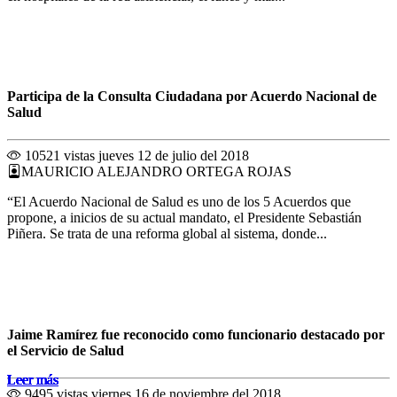
Participa de la Consulta Ciudadana por Acuerdo Nacional de
Salud
10521 vistas
jueves 12 de julio del 2018
MAURICIO ALEJANDRO ORTEGA ROJAS
“El Acuerdo Nacional de Salud es uno de los 5 Acuerdos que
propone, a inicios de su actual mandato, el Presidente Sebastián
Piñera. Se trata de una reforma global al sistema, donde...
Jaime Ramírez fue reconocido como funcionario destacado por
el Servicio de Salud
Leer más
Leer más
Leer más
Leer más
Leer más
Leer más
Leer más
Leer más
Leer más
Leer más
Leer más
Leer más
9495 vistas
viernes 16 de noviembre del 2018