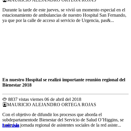
Durante la tarde de este jueves, se vivió un momento especial en el
estacionamiento de ambulancias de nuestro Hospital San Fernando,
ya que por la calle de acceso al servicio de Urgencia, pas&...
En nuestro Hospital se realizó importante reunión regional del
Bienestar 2018
8837 vistas
viernes 06 de abril del 2018
MAURICIO ALEJANDRO ORTEGA ROJAS
Con el objetivo de difundir los procesos que aborda el
subdepartamentode Bienestar del Servicio de Salud O’Higgins, se
realizó la jornada regional de asistentes sociales de la red asiste...
Leer más
Leer más
Leer más
Leer más
Leer más
Leer más
Leer más
Leer más
Leer más
Leer más
Leer más
Leer más