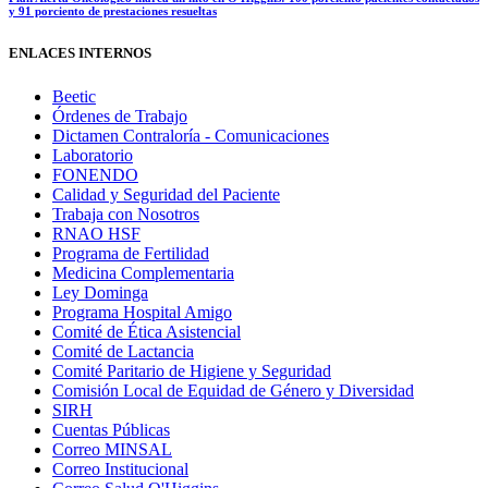
y 91 porciento de prestaciones resueltas
ENLACES INTERNOS
Beetic
Órdenes de Trabajo
Dictamen Contraloría - Comunicaciones
Laboratorio
FONENDO
Calidad y Seguridad del Paciente
Trabaja con Nosotros
RNAO HSF
Programa de Fertilidad
Medicina Complementaria
Ley Dominga
Programa Hospital Amigo
Comité de Ética Asistencial
Comité de Lactancia
Comité Paritario de Higiene y Seguridad
Comisión Local de Equidad de Género y Diversidad
SIRH
Cuentas Públicas
Correo MINSAL
Correo Institucional