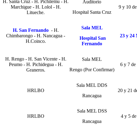
H. Santa Cruz - H. Pichilemu - H.
Auditorio
Marchigue - H. Lolol - H.
9 y 10 d
Hospital Santa Cruz
Litueche.
Sala MEL
H. San Fernando
- H.
Chimbarongo - H. Nancagua -
23 y 24
Hospital San
H.Coinco.
Fernando
H. Rengo - H. San Vicente - H.
Sala MEL
Peumo - H. Pichidegua - H.
6 y 7 de
Rengo (Por Confirmar)
Graneros.
Sala MEL DDS
HRLBO
20 y 21 d
Rancagua
Sala MEL DSS
HRLBO
4 y 5 de
Rancagua