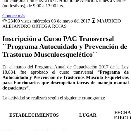
por calle Juan Jiménez #1472. Horario de Atención: lunes a viernes
(no festivos), de 9:00 a 13:00 hrs.
Conoce más
23400 vistas
miércoles 03 de mayo del 2017
MAURICIO
ALEJANDRO ORTEGA ROJAS
Inscripción a Curso PAC Transversal
``Programa Autocuidado y Prevención de
Trastorno Musculoesquelético´´
En el marco del Programa Anual de Capacitación 2017 de la Ley
18.834, fue aprobado el curso transversal
“Programa de
Autocuidado y Prevención de Trastornos Musculo Esqueléticos
para Funcionarios que desempeñan tareas de manejo manual
de pacientes”
.
La actividad se realizará según el siguiente cronograma:
FECHA
ESTABLECIMIENTOS
LUGAR
EJECU