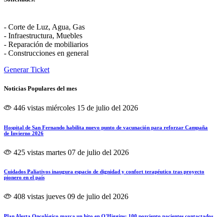
- Corte de Luz, Agua, Gas
- Infraestructura, Muebles
- Reparación de mobiliarios
- Construcciones en general
Generar Ticket
Noticias Populares del mes
446 vistas
miércoles 15 de julio del 2026
Hospital de San Fernando habilita nuevo punto de vacunación para reforzar Campaña
de Invierno 2026
425 vistas
martes 07 de julio del 2026
Cuidados Paliativos inaugura espacio de dignidad y confort terapéutico tras proyecto
pionero en el país
408 vistas
jueves 09 de julio del 2026
Plan Alerta Oncológico marca un hito en O'Higgins: 100 porciento pacientes contactados