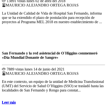
13891 vistas
lunes 02 de abril del 2018
MAURICIO ALEJANDRO ORTEGA ROJAS
La Unidad de Calidad de Vida de Hospital San Fernando, informa
que se ha extendido el plazo de postulación para recepción de
proyectos al Programa MEL 2018 en nuestro establecimiento de ...
San Fernando y la red asistencial de O´Higgins conmemoró
«Día Mundial Donante de Sangre»
7889 vistas
lunes 14 de junio del 2021
MAURICIO ALEJANDRO ORTEGA ROJAS
En este contexto, un equipo de la unidad de Medicina Transfusional
(UMT) del Servicio de Salud O’Higgins (SSO) se trasladó hasta las
localidades de San Fernando y Rengo para constat...
Leer más
Leer más
Leer más
Leer más
Leer más
Leer más
Leer más
Leer más
Leer más
Leer más
Leer más
Leer más