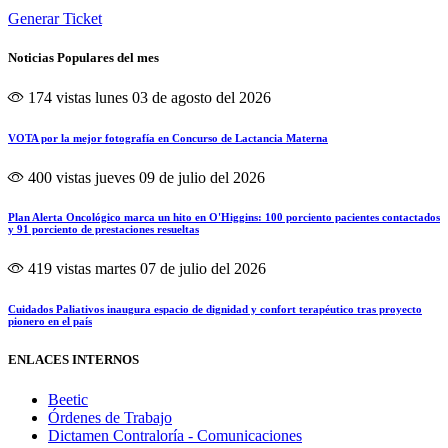
Generar Ticket
Noticias Populares del mes
174 vistas
lunes 03 de agosto del 2026
VOTA por la mejor fotografía en Concurso de Lactancia Materna
400 vistas
jueves 09 de julio del 2026
Plan Alerta Oncológico marca un hito en O'Higgins: 100 porciento pacientes contactados
y 91 porciento de prestaciones resueltas
419 vistas
martes 07 de julio del 2026
Cuidados Paliativos inaugura espacio de dignidad y confort terapéutico tras proyecto
pionero en el país
ENLACES INTERNOS
Beetic
Órdenes de Trabajo
Dictamen Contraloría - Comunicaciones