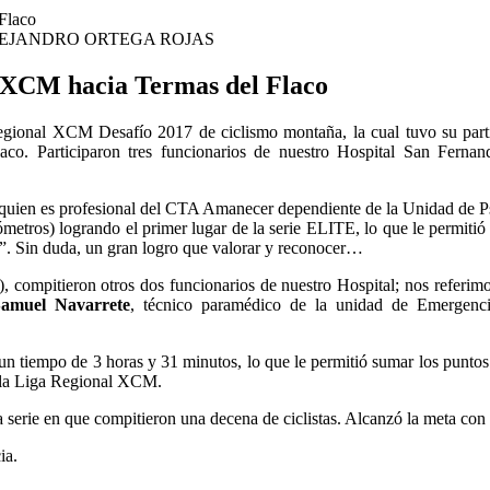
EJANDRO ORTEGA ROJAS
o XCM hacia Termas del Flaco
 Regional XCM Desafío 2017 de ciclismo montaña, la cual tuvo su par
aco. Participaron tres funcionarios de nuestro Hospital San Fernan
 quien es profesional del CTA Amanecer dependiente de la Unidad de Ps
ómetros) logrando el primer lugar de la serie ELITE, lo que le permitió 
”. Sin duda, un gran logro que valorar y reconocer…
), compitieron otros dos funcionarios de nuestro Hospital; nos referim
amuel Navarrete
, técnico paramédico de la unidad de Emergenci
 un tiempo de 3 horas y 31 minutos, lo que le permitió sumar los puntos
n la Liga Regional XCM.
 serie en que compitieron una decena de ciclistas. Alcanzó la meta con
ia.