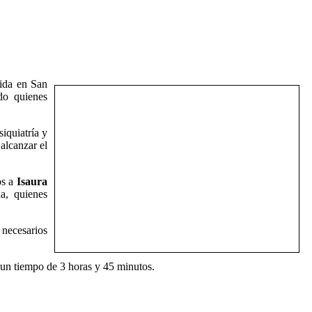
tida en San
do quienes
iquiatría y
alcanzar el
os a
Isaura
a, quienes
 necesarios
 un tiempo de 3 horas y 45 minutos.