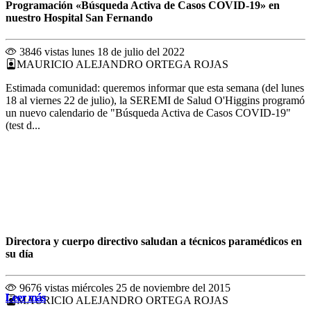
Programación «Búsqueda Activa de Casos COVID-19» en
nuestro Hospital San Fernando
3846 vistas
lunes 18 de julio del 2022
MAURICIO ALEJANDRO ORTEGA ROJAS
Estimada comunidad: queremos informar que esta semana (del lunes
18 al viernes 22 de julio), la SEREMI de Salud O'Higgins programó
un nuevo calendario de "Búsqueda Activa de Casos COVID-19"
(test d...
Directora y cuerpo directivo saludan a técnicos paramédicos en
su día
9676 vistas
miércoles 25 de noviembre del 2015
Leer más
Leer más
Leer más
Leer más
Leer más
Leer más
Leer más
Leer más
Leer más
Leer más
Leer más
Leer más
MAURICIO ALEJANDRO ORTEGA ROJAS