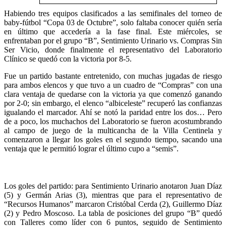
Habiendo tres equipos clasificados a las semifinales del torneo de
baby-fútbol “Copa 03 de Octubre”, solo faltaba conocer quién sería
en último que accedería a la fase final. Este miércoles, se
enfrentaban por el grupo “B”, Sentimiento Urinario vs. Compras Sin
Ser Vicio, donde finalmente el representativo del Laboratorio
Clínico se quedó con la victoria por 8-5.
Fue un partido bastante entretenido, con muchas jugadas de riesgo
para ambos elencos y que tuvo a un cuadro de “Compras” con una
clara ventaja de quedarse con la victoria ya que comenzó ganando
por 2-0; sin embargo, el elenco “albiceleste” recuperó las confianzas
igualando el marcador. Ahí se notó la paridad entre los dos… Pero
de a poco, los muchachos del Laboratorio se fueron acostumbrando
al campo de juego de la multicancha de la Villa Centinela y
comenzaron a llegar los goles en el segundo tiempo, sacando una
ventaja que le permitió lograr el último cupo a “semis”.
Los goles del partido: para Sentimiento Urinario anotaron Juan Díaz
(5) y Germán Arias (3), mientras que para el representativo de
“Recursos Humanos” marcaron Cristóbal Cerda (2), Guillermo Díaz
(2) y Pedro Moscoso. La tabla de posiciones del grupo “B” quedó
con Talleres como líder con 6 puntos, seguido de Sentimiento