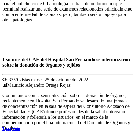
para el policlínico de Oftalmología: se trata de un biómetro que
permitirá realizar una serie de exámenes relacionados principalmente
con la enfermedad de cataratas; pero, también será un apoyo para
otras patologías.
Usuarios del CAE del Hospital San Fernando se interiorizaron
sobre la donación de órganos y tejidos
3759 vistas
martes 25 de octubre del 2022
Mauricio Alejandro Ortega Rojas
Continuando con la sensibilización sobre la donación de órganos,
recientemente en Hospital San Fernando se desarrolló una jornada
de concientización en la sala de espera del Consultorio Adosado de
Especialidades (CAE) donde profesionales de la salud entregaron
información y folletería a los usuarios, en el marco de la
conmemoración por el Día Internacional del Donante de Órganos y
Tejidos.
Leer más
Leer más
Leer más
Leer más
Leer más
Leer más
Leer más
Leer más
Leer más
Leer más
Leer más
Leer más