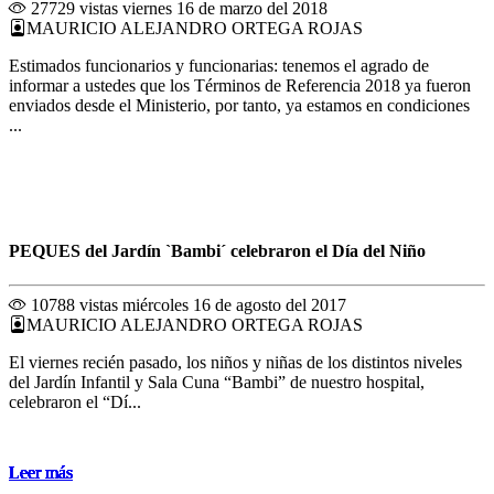
27729 vistas
viernes 16 de marzo del 2018
MAURICIO ALEJANDRO ORTEGA ROJAS
Estimados funcionarios y funcionarias: tenemos el agrado de
informar a ustedes que los Términos de Referencia 2018 ya fueron
enviados desde el Ministerio, por tanto, ya estamos en condiciones
...
PEQUES del Jardín `Bambi´ celebraron el Día del Niño
10788 vistas
miércoles 16 de agosto del 2017
MAURICIO ALEJANDRO ORTEGA ROJAS
El viernes recién pasado, los niños y niñas de los distintos niveles
del Jardín Infantil y Sala Cuna “Bambi” de nuestro hospital,
celebraron el “Dí...
Leer más
Leer más
Leer más
Leer más
Leer más
Leer más
Leer más
Leer más
Leer más
Leer más
Leer más
Leer más