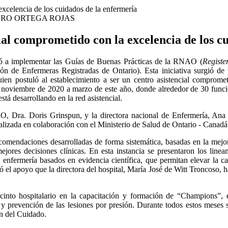
RO ORTEGA ROJAS
ial comprometido con la excelencia de los c
ó a implementar las Guías de Buenas Prácticas de la RNAO (
Registe
ión de Enfermeras Registradas de Ontario). Esta iniciativa surgió de 
ien postuló al establecimiento a ser un centro asistencial comprome
de noviembre de 2020 a marzo de este año, donde alrededor de 30 funci
á desarrollando en la red asistencial.
AO, Dra. Doris Grinspun, y la directora nacional de Enfermería, An
alizada en colaboración con el Ministerio de Salud de Ontario - Canadá
mendaciones desarrolladas de forma sistemática, basadas en la mejo
ejores decisiones clínicas. En esta instancia se presentaron los linea
enfermería basados en evidencia científica, que permitan elevar la ca
ó el apoyo que la directora del hospital, María José de Witt Troncoso, 
ecinto hospitalario en la capacitación y formación de “Champions”, e
 y prevención de las lesiones por presión. Durante todos estos meses 
ón del Cuidado.