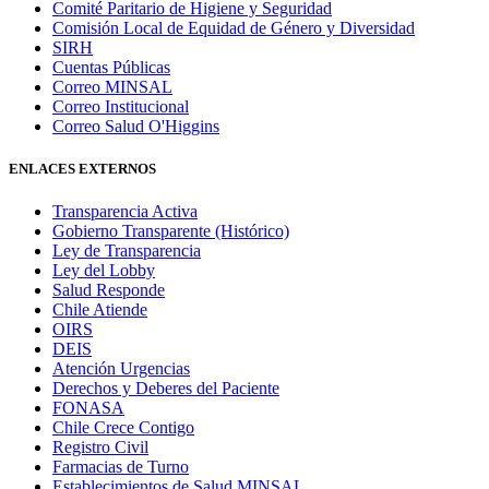
Comité Paritario de Higiene y Seguridad
Comisión Local de Equidad de Género y Diversidad
SIRH
Cuentas Públicas
Correo MINSAL
Correo Institucional
Correo Salud O'Higgins
ENLACES EXTERNOS
Transparencia Activa
Gobierno Transparente (Histórico)
Ley de Transparencia
Ley del Lobby
Salud Responde
Chile Atiende
OIRS
DEIS
Atención Urgencias
Derechos y Deberes del Paciente
FONASA
Chile Crece Contigo
Registro Civil
Farmacias de Turno
Establecimientos de Salud MINSAL