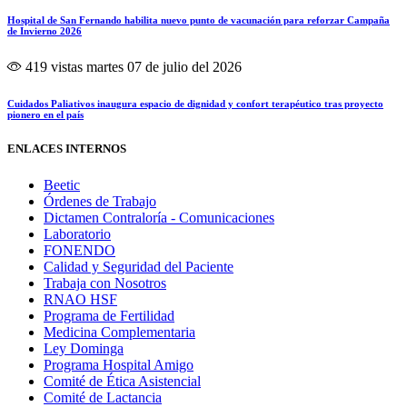
Hospital de San Fernando habilita nuevo punto de vacunación para reforzar Campaña
de Invierno 2026
419 vistas
martes 07 de julio del 2026
Cuidados Paliativos inaugura espacio de dignidad y confort terapéutico tras proyecto
pionero en el país
ENLACES INTERNOS
Beetic
Órdenes de Trabajo
Dictamen Contraloría - Comunicaciones
Laboratorio
FONENDO
Calidad y Seguridad del Paciente
Trabaja con Nosotros
RNAO HSF
Programa de Fertilidad
Medicina Complementaria
Ley Dominga
Programa Hospital Amigo
Comité de Ética Asistencial
Comité de Lactancia