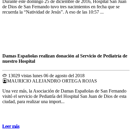
Durante este domingo 25 de diciembre de 2016, Hospital San Juan
de Dios de San Fernando tuvo tres nacimientos en fecha que se
recuerda la “Natividad de Jesús”. A eso de las 10:57 ...
Damas Españolas realizan donación al Servicio de Pediatría de
nuestro Hospital
13029 vistas
lunes 06 de agosto del 2018
MAURICIO ALEJANDRO ORTEGA ROJAS
Una vez más, la Asociación de Damas Españolas de San Fernando
visitó el servicio de Pediatría del Hospital San Juan de Dios de esta
ciudad, para realizar una import...
Leer más
Leer más
Leer más
Leer más
Leer más
Leer más
Leer más
Leer más
Leer más
Leer más
Leer más
Leer más