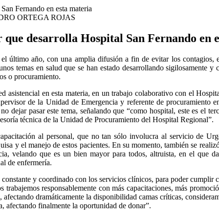
DRO ORTEGA ROJAS
 que desarrolla Hospital San Fernando en e
 último año, con una amplia difusión a fin de evitar los contagios, e
unos temas en salud que se han estado desarrollando sigilosamente y
nos o procuramiento.
 asistencial en esta materia, en un trabajo colaborativo con el Hospit
upervisor de la Unidad de Emergencia y referente de procuramiento en
 no dejar pasar este tema, señalando que “como hospital, este es el ter
sesoría técnica de la Unidad de Procuramiento del Hospital Regional”.
acitación al personal, que no tan sólo involucra al servicio de Urg
uisa y el manejo de estos pacientes. En su momento, también se realizó
cia, velando que es un bien mayor para todos, altruista, en el que d
al de enfermería.
te constante y coordinado con los servicios clínicos, para poder cumplir 
 años trabajemos responsablemente con más capacitaciones, más promoción
 afectando dramáticamente la disponibilidad camas críticas, consideram
, afectando finalmente la oportunidad de donar”.