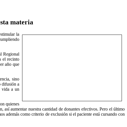
sta materia
stimular la
 cumpliendo
al Regional
 el recinto
cer año que
encia, sino
 difusión a
a vida a un
con quienes
, así aumentar nuestra cantidad de donantes efectivos. Pero el último
os además como criterio de exclusión si el paciente está cursando con