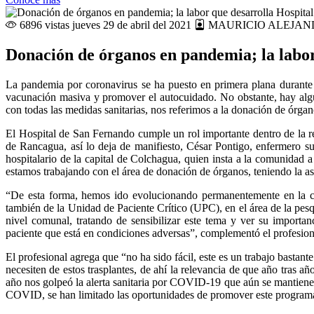
6896 vistas
jueves 29 de abril del 2021
MAURICIO ALEJAN
Donación de órganos en pandemia; la labor
La pandemia por coronavirus se ha puesto en primera plana durante el
vacunación masiva y promover el autocuidado. No obstante, hay alg
con todas las medidas sanitarias, nos referimos a la donación de órga
El Hospital de San Fernando cumple un rol importante dentro de la red
de Rancagua, así lo deja de manifiesto, César Pontigo, enfermero s
hospitalario de la capital de Colchagua, quien insta a la comunidad a
estamos trabajando con el área de donación de órganos, teniendo la a
“De esta forma, hemos ido evolucionando permanentemente en la cap
también de la Unidad de Paciente Crítico (UPC), en el área de la pesq
nivel comunal, tratando de sensibilizar este tema y ver su importan
paciente que está en condiciones adversas”, complementó el profesion
El profesional agrega que “no ha sido fácil, este es un trabajo bastan
necesiten de estos trasplantes, de ahí la relevancia de que año tras
año nos golpeó la alerta sanitaria por COVID-19 que aún se mantiene,
COVID, se han limitado las oportunidades de promover este programa