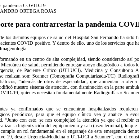
JANDRO ORTEGA ROJAS
aporte para contrarrestar la pandemia COV
o de los distintos equipos de salud del Hospital San Fernando ha sido 
s pacientes COVID positivo. Y dentro de ello, uno de los servicios que h
 Imagenología.
sformando en un centro de alta complejidad, siendo considerado así po
icroárea de salud, permitiendo entregar apoyo diagnóstico a todos lo
ergencia, de Paciente Crítico (UTI-UCI), Medicina y Consultorio 
se realizan son: Scanner (Tomografía Computarizada-TC), Radiografí
iátricos, “además de otros de especialidad, que aumentan la oferta
dificó nuestro sistema de atención, con disminución en la parte ambula
COVID-19, quienes necesitan fundamentalmente Radiografías o Scanner
ntes ya confirmados que se encuentran hospitalizados requiere
gicos periódicos, para que el equipo clínico vea y analice la evol
d. “Junto con esto, se nos complejizó la atención ya que al recibi
alizar la higienización del equipamiento y sala (aseo terminal), lo que 
umple un rol fundamental en el engranaje de esta emergencia dentro
ave 19, desde Urgencia-Medicina o UTI-UCI a Scanner”, con el consigu