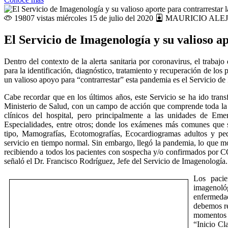
19807 vistas
miércoles 15 de julio del 2020
MAURICIO ALE
El Servicio de Imagenología y su valioso 
Dentro del contexto de la alerta sanitaria por coronavirus, el trabaj
para la identificación, diagnóstico, tratamiento y recuperación de lo
un valioso apoyo para “contrarrestar” esta pandemia es el Servicio de
Cabe recordar que en los últimos años, este Servicio se ha ido tran
Ministerio de Salud, con un campo de acción que comprende toda la M
clínicos del hospital, pero principalmente a las unidades de Em
Especialidades, entre otros; donde los exámenes más comunes que 
tipo, Mamografías, Ecotomografías, Ecocardiogramas adultos y ped
servicio en tiempo normal. Sin embargo, llegó la pandemia, lo que mo
recibiendo a todos los pacientes con sospecha y/o confirmados por 
señaló el Dr. Francisco Rodríguez, Jefe del Servicio de Imagenología.
Los pacie
imagenoló
enfermeda
debemos re
momentos c
“Inicio Cl