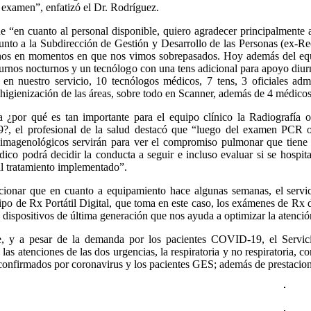
 examen”, enfatizó el Dr. Rodríguez.
 “en cuanto al personal disponible, quiero agradecer principalmente a
junto a la Subdirección de Gestión y Desarrollo de las Personas (ex-
os en momentos en que nos vimos sobrepasados. Hoy además del equip
urnos nocturnos y un tecnólogo con una tens adicional para apoyo diur
 en nuestro servicio, 10 tecnólogos médicos, 7 tens, 3 oficiales adm
 higienización de las áreas, sobre todo en Scanner, además de 4 médicos 
 ¿por qué es tan importante para el equipo clínico la Radiografía 
, el profesional de la salud destacó que “luego del examen PCR o e
magenológicos servirán para ver el compromiso pulmonar que tiene el
ico podrá decidir la conducta a seguir e incluso evaluar si se hospita
al tratamiento implementado”.
ionar que en cuanto a equipamiento hace algunas semanas, el servi
po de Rx Portátil Digital, que toma en este caso, los exámenes de Rx
n dispositivos de última generación que nos ayuda a optimizar la atenció
e, y a pesar de la demanda por los pacientes COVID-19, el Servici
las atenciones de las dos urgencias, la respiratoria y no respiratoria, c
confirmados por coronavirus y los pacientes GES; además de prestaciones