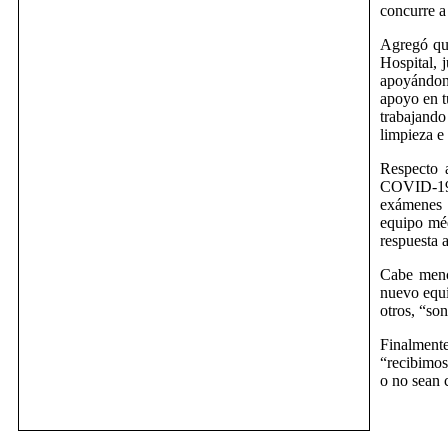
concurre a
Agregó que
Hospital, 
apoyándon
apoyo en t
trabajando
limpieza e
Respecto a
COVID-19?
exámenes i
equipo méd
respuesta 
Cabe menc
nuevo equi
otros, “so
Finalment
“recibimos 
o no sean 