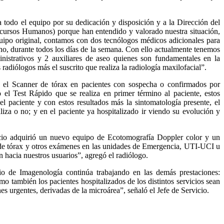
 todo el equipo por su dedicación y disposición y a la Dirección del
Recursos Humanos) porque han entendido y valorado nuestra situación,
o original, contamos con dos tecnólogos médicos adicionales para
no, durante todos los días de la semana. Con ello actualmente tenemos
inistrativos y 2 auxiliares de aseo quienes son fundamentales en la
radiólogos más el suscrito que realiza la radiología maxilofacial”.
o el Scanner de tórax en pacientes con sospecha o confirmados por
l Test Rápido que se realiza en primer término al paciente, estos
 paciente y con estos resultados más la sintomatología presente, el
liza o no; y en el paciente ya hospitalizado ir viendo su evolución y
cio adquirió un nuevo equipo de Ecotomografía Doppler color y un
 de tórax y otros exámenes en las unidades de Emergencia, UTI-UCI u
n hacia nuestros usuarios”, agregó el radiólogo.
o de Imagenología continúa trabajando en las demás prestaciones:
omo también los pacientes hospitalizados de los distintos servicios sean
 urgentes, derivadas de la microárea”, señaló el Jefe de Servicio.