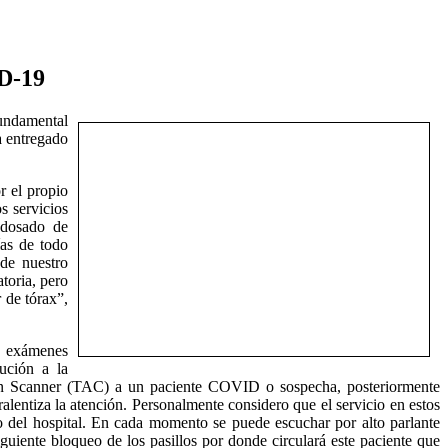
ID-19
fundamental
a entregado
r el propio
s servicios
Adosado de
as de todo
 de nuestro
toria, pero
 de tórax”,
n exámenes
ución a la
r en Scanner (TAC) a un paciente COVID o sospecha, posteriormente
ralentiza la atención. Personalmente considero que el servicio en estos
 del hospital. En cada momento se puede escuchar por alto parlante
iente bloqueo de los pasillos por donde circulará este paciente que