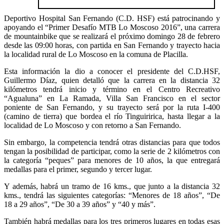
Deportivo Hospital San Fernando (C.D. HSF) está patrocinando y
apoyando el “Primer Desafío MTB Lo Moscoso 2016”, una carrera
de mountainbike que se realizará el próximo domingo 28 de febrero
desde las 09:00 horas, con partida en San Fernando y trayecto hacia
la localidad rural de Lo Moscoso en la comuna de Placilla.
Esta información la dio a conocer el presidente del C.D.HSF,
Guillermo Díaz, quien detalló que la carrera en la distancia 32
kilómetros tendrá inicio y término en el Centro Recreativo
“Agualuna” en La Ramada, Villa San Francisco en el sector
poniente de San Fernando, y su trayecto será por la ruta I-400
(camino de tierra) que bordea el río Tinguiririca, hasta llegar a la
localidad de Lo Moscoso y con retorno a San Fernando.
Sin embargo, la competencia tendrá otras distancias para que todos
tengan la posibilidad de participar, como la serie de 2 kilómetros con
la categoría “peques” para menores de 10 años, la que entregará
medallas para el primer, segundo y tercer lugar.
Y además, habrá un tramo de 16 kms., que junto a la distancia 32
kms., tendrá las siguientes categorías: “Menores de 18 años”, “De
18 a 29 años”, “De 30 a 39 años” y “40 y más”.
También habrá medallas para los tres primeros lugares en todas esas