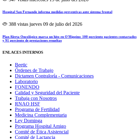
Hospital San Fernando informa medidas preventivas ante sistema frontal
388 vistas
jueves 09 de julio del 2026
Plan Alerta Oncológico marca un hito en O'Higgins: 100 porciento pacientes contactados
y 91 porciento de prestaciones resueltas
ENLACES INTERNOS
Beetic
Órdenes de Trabajo
Dictamen Contraloría - Comunicaciones
Laboratorio
FONENDO
Calidad y Seguridad del Paciente
Trabaja con Nosotros
RNAO HSF
Programa de Fertilidad
Medicina Complementaria
Ley Dominga
Programa Hospital Amigo
Comité de Ética Asistencial
Comité de Lactancia