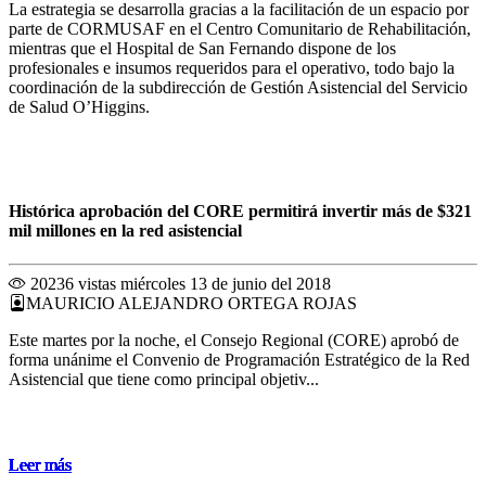
La estrategia se desarrolla gracias a la facilitación de un espacio por
parte de CORMUSAF en el Centro Comunitario de Rehabilitación,
mientras que el Hospital de San Fernando dispone de los
profesionales e insumos requeridos para el operativo, todo bajo la
coordinación de la subdirección de Gestión Asistencial del Servicio
de Salud O’Higgins.
Histórica aprobación del CORE permitirá invertir más de $321
mil millones en la red asistencial
20236 vistas
miércoles 13 de junio del 2018
MAURICIO ALEJANDRO ORTEGA ROJAS
Este martes por la noche, el Consejo Regional (CORE) aprobó de
forma unánime el Convenio de Programación Estratégico de la Red
Asistencial que tiene como principal objetiv...
Leer más
Leer más
Leer más
Leer más
Leer más
Leer más
Leer más
Leer más
Leer más
Leer más
Leer más
Leer más