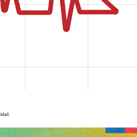
idad.