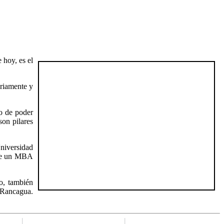
hoy, es el
ariamente y
o de poder
son pilares
Universidad
iene un MBA
o, también
 Rancagua.