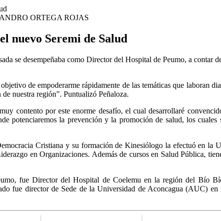
JANDRO ORTEGA ROJAS
el nuevo Seremi de Salud
ada se desempeñaba como Director del Hospital de Peumo, a contar de 
l objetivo de empoderarme rápidamente de las temáticas que laboran di
n de nuestra región”. Puntualizó Peñaloza.
muy contento por este enorme desafío, el cual desarrollaré convencid
onde potenciaremos la prevención y la promoción de salud, los cuales 
Democracia Cristiana y su formación de Kinesiólogo la efectuó en la 
 y Liderazgo en Organizaciones. Además de cursos en Salud Pública, t
Peumo, fue Director del Hospital de Coelemu en la región del Bío Bí
vado fue director de Sede de la Universidad de Aconcagua (AUC) en