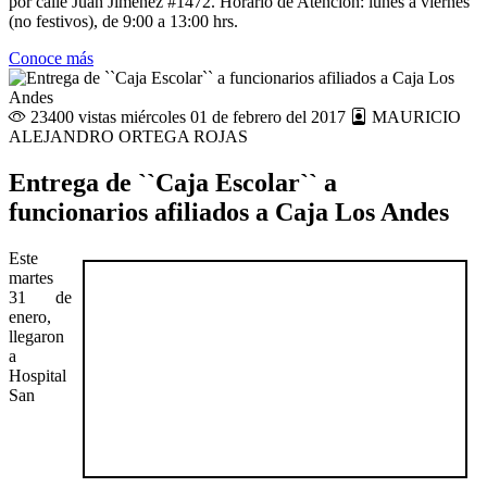
por calle Juan Jiménez #1472. Horario de Atención: lunes a viernes
(no festivos), de 9:00 a 13:00 hrs.
Conoce más
23400 vistas
miércoles 01 de febrero del 2017
MAURICIO
ALEJANDRO ORTEGA ROJAS
Entrega de ``Caja Escolar`` a
funcionarios afiliados a Caja Los Andes
Este
martes
31 de
enero,
llegaron
a
Hospital
San