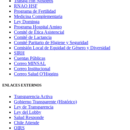
Trabaja con Nosotros
RNAO HSF
Programa de Fertilidad
Medicina Complementaria
Ley Dominga
Programa Hospital Amigo
Comité de Ética Asistencial
Comité de Lactancia
Comité Paritario de Higiene y Seguridad
Comisión Local de Equidad de Género y Diversidad
SIRH
Cuentas Públicas
Correo MINSAL
Correo Institucional
Correo Salud O'Higgins
ENLACES EXTERNOS
Transparencia Activa
Gobierno Transparente (Histórico)
Ley de Transparencia
Ley del Lobby
Salud Responde
Chile Atiende
OIRS