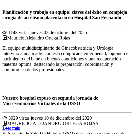
Planificación y trabajo en equipo: claves del éxito en compleja
cirugía de acretismo placentario en Hospital San Fernando
1148 vistas
jueves 02 de octubre del 2025
Mauricio Alejandro Ortega Rojas
El equipo multidisciplinario de Ginecobstetricia y Urología,
intervino a una madre con esta complicada enfermedad, logrando el
nacimiento del bebé en buenas condiciones y una recuperación
materna óptima, destacando la preparación, coordinación y
compromiso de los profesionales
Nuestro hospital expuso en segunda jornada de
Microseminarios Virtuales de la DSSO
3929 vistas
jueves 10 de diciembre del 2020
MAURICIO ALEJANDRO ORTEGA ROJAS
Leer más
Leer más
Leer más
Leer más
Leer más
Leer más
Leer más
Leer más
Leer más
Leer más
Leer más
Leer más
El Servicio de Salud O'Higgins (SSO) destacó en su página web