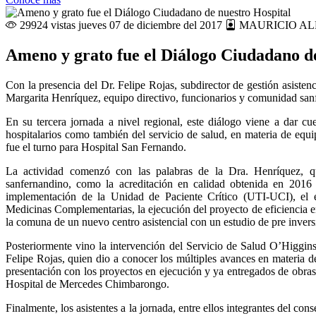
29924 vistas
jueves 07 de diciembre del 2017
MAURICIO AL
Ameno y grato fue el Diálogo Ciudadano d
Con la presencia del Dr. Felipe Rojas, subdirector de gestión asisten
Margarita Henríquez, equipo directivo, funcionarios y comunidad san
En su tercera jornada a nivel regional, este diálogo viene a dar cue
hospitalarios como también del servicio de salud, en materia de equip
fue el turno para Hospital San Fernando.
La actividad comenzó con las palabras de la Dra. Henríquez, qui
sanfernandino, como la acreditación en calidad obtenida en 2016 
implementación de la Unidad de Paciente Crítico (UTI-UCI), el e
Medicinas Complementarias, la ejecución del proyecto de eficiencia ene
la comuna de un nuevo centro asistencial con un estudio de pre inversi
Posteriormente vino la intervención del Servicio de Salud O’Higgins
Felipe Rojas, quien dio a conocer los múltiples avances en materia de
presentación con los proyectos en ejecución y ya entregados de ob
Hospital de Mercedes Chimbarongo.
Finalmente, los asistentes a la jornada, entre ellos integrantes del c