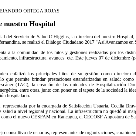
EJANDRO ORTEGA ROJAS
e nuestro Hospital
cial del Servicio de Salud O'Higgins, la directora del nuestro Hospital,
fernandina, se realizó el Diálogo Ciudadano 2017 "Así Avanzamos en S
nta a la comunidad de los hitos y gestiones realizadas por los distin
amiento, infraestructura, avances, etc. Este jueves 07 de diciembre (po
en enfatizó los principales hitos de su gestión como directora de
lo que permite brindar prestaciones estandarizadas en salud; como 
scáner (TAC), la creación de las unidades de Hospitalización Domi
rgética, entre otras, junto con poner en el tapete de la sociedad la idea
ón hospitalaria.
, representada por la encargada de Satisfacción Usuaria, Cecilia Brav
 salud a nivel regional y nacional. La infraestructura no quedó al mar
ras como el nuevo CESFAM en Rancagua, el CECOSF Angostura de San F
onsejo consultivo de usuarios, representantes de organizaciones, carabine