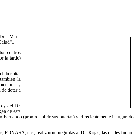
 Dra. María
alud"...
tos centros
r la tarde)
l hospital
también la
ciliaria y
 de dotar a
o y del Dr.
gen de esta
ernando (pronto a abrir sus puertas) y el recientemente inaugurado
ros, FONASA, etc., realizaron preguntas al Dr. Rojas, las cuales fueron