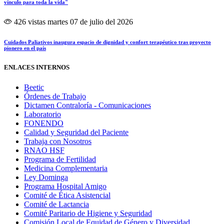
vínculo para toda la vida"
426 vistas
martes 07 de julio del 2026
Cuidados Paliativos inaugura espacio de dignidad y confort terapéutico tras proyecto
pionero en el país
ENLACES INTERNOS
Beetic
Órdenes de Trabajo
Dictamen Contraloría - Comunicaciones
Laboratorio
FONENDO
Calidad y Seguridad del Paciente
Trabaja con Nosotros
RNAO HSF
Programa de Fertilidad
Medicina Complementaria
Ley Dominga
Programa Hospital Amigo
Comité de Ética Asistencial
Comité de Lactancia
Comité Paritario de Higiene y Seguridad
Comisión Local de Equidad de Género y Diversidad