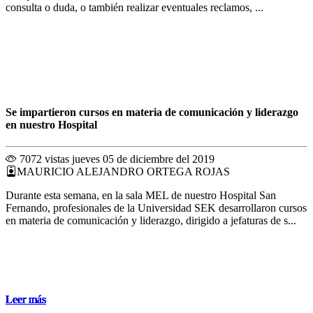
consulta o duda, o también realizar eventuales reclamos, ...
Se impartieron cursos en materia de comunicación y liderazgo
en nuestro Hospital
7072 vistas
jueves 05 de diciembre del 2019
MAURICIO ALEJANDRO ORTEGA ROJAS
Durante esta semana, en la sala MEL de nuestro Hospital San
Fernando, profesionales de la Universidad SEK desarrollaron cursos
en materia de comunicación y liderazgo, dirigido a jefaturas de s...
Leer más
Leer más
Leer más
Leer más
Leer más
Leer más
Leer más
Leer más
Leer más
Leer más
Leer más
Leer más