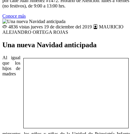
por calle Juan Jiménez #1472. Horario de Atención: lunes a viernes
(no festivos), de 9:00 a 13:00 hrs.
Conoce más
4836 vistas
jueves 19 de diciembre del 2019
MAURICIO
ALEJANDRO ORTEGA ROJAS
Una nueva Navidad anticipada
Al igual
que los
hijos de
madres
migrantes, los niños y niñas de la Unidad de Psiquiatría Infanto-