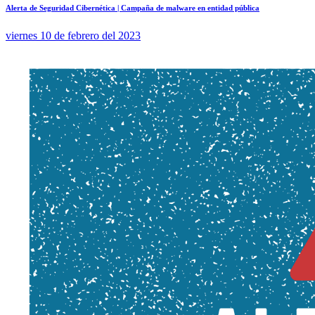
Alerta de Seguridad Cibernética | Campaña de malware en entidad pública
viernes 10 de febrero del 2023