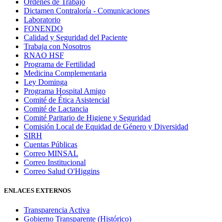
Órdenes de Trabajo
Dictamen Contraloría - Comunicaciones
Laboratorio
FONENDO
Calidad y Seguridad del Paciente
Trabaja con Nosotros
RNAO HSF
Programa de Fertilidad
Medicina Complementaria
Ley Dominga
Programa Hospital Amigo
Comité de Ética Asistencial
Comité de Lactancia
Comité Paritario de Higiene y Seguridad
Comisión Local de Equidad de Género y Diversidad
SIRH
Cuentas Públicas
Correo MINSAL
Correo Institucional
Correo Salud O'Higgins
ENLACES EXTERNOS
Transparencia Activa
Gobierno Transparente (Histórico)