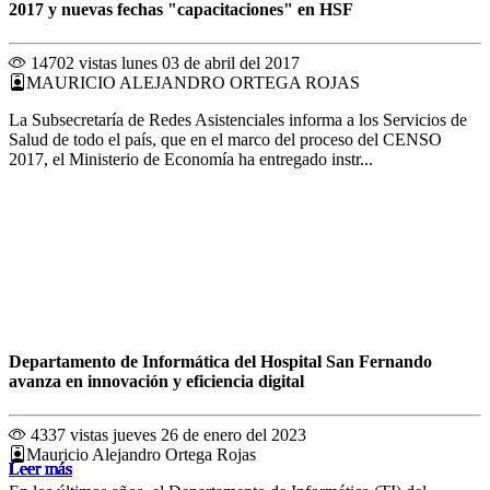
2017 y nuevas fechas "capacitaciones" en HSF
14702 vistas
lunes 03 de abril del 2017
MAURICIO ALEJANDRO ORTEGA ROJAS
La Subsecretaría de Redes Asistenciales informa a los Servicios de
Salud de todo el país, que en el marco del proceso del CENSO
2017, el Ministerio de Economía ha entregado instr...
Departamento de Informática del Hospital San Fernando
avanza en innovación y eficiencia digital
4337 vistas
jueves 26 de enero del 2023
Mauricio Alejandro Ortega Rojas
Leer más
Leer más
Leer más
Leer más
Leer más
Leer más
Leer más
Leer más
Leer más
Leer más
Leer más
Leer más