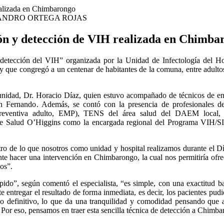
ANDRO ORTEGA ROJAS
ión y detección de VIH realizada en Chimba
detección del VIH” organizada por la Unidad de Infectología del Ho
y que congregó a un centenar de habitantes de la comuna, entre adulto
a unidad, Dr. Horacio Díaz, quien estuvo acompañado de técnicos de e
n Fernando. Además, se contó con la presencia de profesionales de
reventiva adulto, EMP), TENS del área salud del DAEM local, 
de Salud O’Higgins como la encargada regional del Programa VIH/
ntro de lo que nosotros como unidad y hospital realizamos durante el 
e hacer una intervención en Chimbarongo, la cual nos permitiría ofrec
os”.
ápido”, según comentó el especialista, “es simple, con una exactitud ba
e entregar el resultado de forma inmediata, es decir, los pacientes pu
ado definitivo, lo que da una tranquilidad y comodidad pensando que 
Por eso, pensamos en traer esta sencilla técnica de detección a Chimb