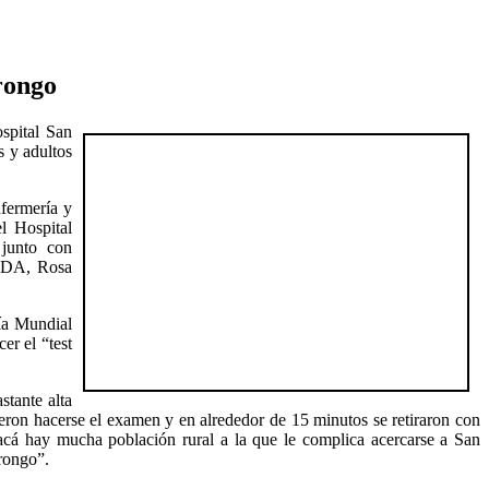
rongo
spital San
s y adultos
nfermería y
l Hospital
junto con
SIDA, Rosa
Día Mundial
er el “test
stante alta
dieron hacerse el examen y en alrededor de 15 minutos se retiraron con
acá hay mucha población rural a la que le complica acercarse a San
arongo”.