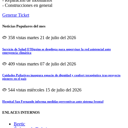
- Reparación de mobiliarios
- Construcciones en general
Generar Ticket
Noticias Populares del mes
358 vistas
martes 21 de julio del 2026
Servicio de Salud O'Higgins se despliega para supervisar la red asistencial ante
emergencia climática
409 vistas
martes 07 de julio del 2026
Cuidados Paliativos inaugura espacio de dignidad y confort terapéutico tras proyecto
pionero en el país
544 vistas
miércoles 15 de julio del 2026
Hospital San Fernando informa medidas preventivas ante sistema frontal
ENLACES INTERNOS
Beetic