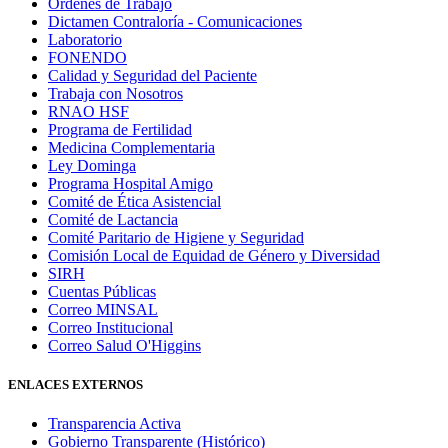
Órdenes de Trabajo
Dictamen Contraloría - Comunicaciones
Laboratorio
FONENDO
Calidad y Seguridad del Paciente
Trabaja con Nosotros
RNAO HSF
Programa de Fertilidad
Medicina Complementaria
Ley Dominga
Programa Hospital Amigo
Comité de Ética Asistencial
Comité de Lactancia
Comité Paritario de Higiene y Seguridad
Comisión Local de Equidad de Género y Diversidad
SIRH
Cuentas Públicas
Correo MINSAL
Correo Institucional
Correo Salud O'Higgins
ENLACES EXTERNOS
Transparencia Activa
Gobierno Transparente (Histórico)