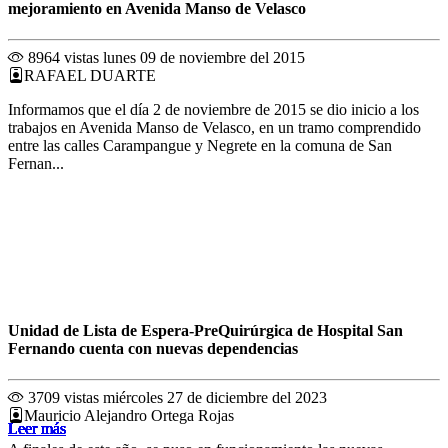
mejoramiento en Avenida Manso de Velasco
8964 vistas
lunes 09 de noviembre del 2015
RAFAEL DUARTE
Informamos que el día 2 de noviembre de 2015 se dio inicio a los
trabajos en Avenida Manso de Velasco, en un tramo comprendido
entre las calles Carampangue y Negrete en la comuna de San
Fernan...
Unidad de Lista de Espera-PreQuirúrgica de Hospital San
Fernando cuenta con nuevas dependencias
3709 vistas
miércoles 27 de diciembre del 2023
Mauricio Alejandro Ortega Rojas
Leer más
Leer más
Leer más
Leer más
Leer más
Leer más
Leer más
Leer más
Leer más
Leer más
Leer más
Leer más