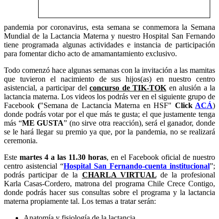
pandemia por coronavirus, esta semana se conmemora la Semana
Mundial de la Lactancia Materna y nuestro Hospital San Fernando
tiene programada algunas actividades e instancia de participación
para fomentar dicho acto de amamantamiento exclusivo.
Todo comenzó hace algunas semanas con la invitación a las mamitas
que tuvieron el nacimiento de sus hijos(as) en nuestro centro
asistencial, a participar del
concurso de TIK-TOK
en alusión a la
lactancia materna. Los videos los podrás ver en el siguiente grupo de
Facebook
(
"Semana de Lactancia Materna en HSF"
Click
ACÁ
)
donde podrás votar por el que más te gusta; el que justamente tenga
más “
ME GUSTA
” (no sirve otra reacción), será el ganador, donde
se le hará llegar su premio ya que, por la pandemia, no se realizará
ceremonia.
Este
martes 4 a las 11.30 horas
, en el Facebook oficial de nuestro
centro asistencial “
Hospital San Fernando-cuenta institucional
”;
podrás participar de la
CHARLA VIRTUAL
de la profesional
Karla Casas-Cordero, matrona del programa Chile Crece Contigo,
donde podrás hacer sus consultas sobre el programa y la lactancia
materna propiamente tal. Los temas a tratar serán:
Anatomía y fisiología de la lactancia