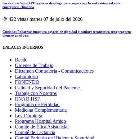
Servicio de Salud O'Higgins se despliega para supervisar la red asistencial ante
emergencia climática
422 vistas
martes 07 de julio del 2026
Cuidados Paliativos inaugura espacio de dignidad y confort terapéutico tras proyecto
pionero en el país
ENLACES INTERNOS
Beetic
Órdenes de Trabajo
Dictamen Contraloría - Comunicaciones
Laboratorio
FONENDO
Calidad y Seguridad del Paciente
Trabaja con Nosotros
RNAO HSF
Programa de Fertilidad
Medicina Complementaria
Ley Dominga
Programa Hospital Amigo
Comité de Ética Asistencial
Comité de Lactancia
Comité Paritario de Higiene y Seguridad