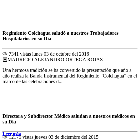
Regimiento Colchagua saludó a nuestros Trabajadores
Hospitalarios en su Día
7341 vistas
lunes 03 de octubre del 2016
MAURICIO ALEJANDRO ORTEGA ROJAS
Una hermosa tradición se ha convertido la presentación que año a
año realiza la Banda Instrumental del Regimiento “Colchagua” en el
marco de las celebraciones d...
Directora y Subdirector Médico saludan a nuestros médicos en
su Día
Leer más
Leer más
Leer más
Leer más
Leer más
Leer más
Leer más
Leer más
Leer más
Leer más
Leer más
Leer más
12175 vistas
jueves 03 de diciembre del 2015