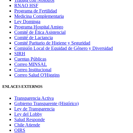
Trabaja con Nosotros
RNAO HSF
Programa de Fertilidad
Medicina Complementaria
Ley Dominga
Programa Hospital Amigo
Comité de Ética Asistencial
Comité de Lactancia
Comité Paritario de Higiene y Seguridad
Comisión Local de Equidad de Género y Diversidad
SIRH
Cuentas Públicas
Correo MINSAL
Correo Institucional
Correo Salud O'Higgins
ENLACES EXTERNOS
Transparencia Activa
Gobierno Transparente (Histórico)
Ley de Transparencia
Ley del Lobby
Salud Responde
Chile Atiende
OIRS