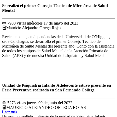
Se realizó el primer Consejo Técnico de Microárea de Salud
Mental
7900 vistas
miércoles 17 de mayo del 2023
Mauricio Alejandro Ortega Rojas
Recientemente, en dependencias de la Universidad de O’Higgins,
sede Colchagua, se desarrolló el primer Consejo Técnico de
Microárea de Salud Mental del presente año. Contó con la asistencia
de todos los equipos de Salud Mental de la Atención Primaria de
Salud (APS) y de nuestra Unidad de Psiquiatría y Salud Mental.
Unidad de Psiquiatría Infanto-Adolescente estuvo presente en
Feria Preventiva realizada en San Fernando College
5273 vistas
jueves 09 de junio del 2022
MAURICIO ALEJANDRO ORTEGA ROJAS
Leer más
Leer más
Leer más
Leer más
Leer más
Leer más
Leer más
Leer más
Leer más
Leer más
Leer más
Leer más
Un equipo multidisciplinario de la unidad de Psiquiatría Infanto-