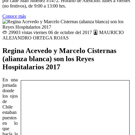
por calle Juan Jiménez #1472. Horario de Atención: lunes a viernes
(no festivos), de 9:00 a 13:00 hrs.
Conoce más
29903 vistas
viernes 06 de octubre del 2017
MAURICIO
ALEJANDRO ORTEGA ROJAS
Regina Acevedo y Marcelo Cisternas
(alianza blanca) son los Reyes
Hospitalarios 2017
En una
jornada
donde
los ojos
de
Chile
estaban
puestos
en lo
que
hacía la