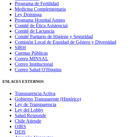
Programa de Fertilidad
Medicina Complementaria
Ley Dominga
Programa Hospital Amigo
Comité de Ética Asistencial
Comité de Lactancia
Comité Paritario de Higiene y Seguridad
Comisión Local de Equidad de Género y Diversidad
SIRH
Cuentas Públicas
Correo MINSAL
Correo Institucional
Correo Salud O'Higgins
ENLACES EXTERNOS
Transparencia Activa
Gobierno Transparente (Histórico)
Ley de Transparencia
Ley del Lobby
Salud Responde
Chile Atiende
OIRS
DEIS