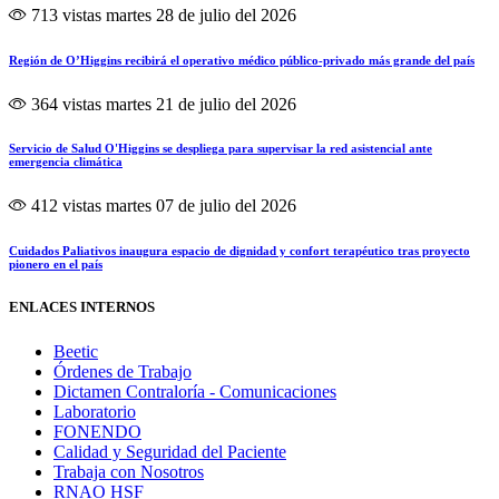
713 vistas
martes 28 de julio del 2026
Región de O’Higgins recibirá el operativo médico público-privado más grande del país
364 vistas
martes 21 de julio del 2026
Servicio de Salud O'Higgins se despliega para supervisar la red asistencial ante
emergencia climática
412 vistas
martes 07 de julio del 2026
Cuidados Paliativos inaugura espacio de dignidad y confort terapéutico tras proyecto
pionero en el país
ENLACES INTERNOS
Beetic
Órdenes de Trabajo
Dictamen Contraloría - Comunicaciones
Laboratorio
FONENDO
Calidad y Seguridad del Paciente
Trabaja con Nosotros
RNAO HSF