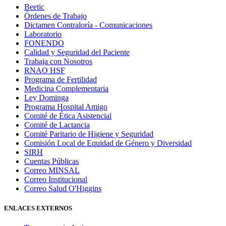
Beetic
Órdenes de Trabajo
Dictamen Contraloría - Comunicaciones
Laboratorio
FONENDO
Calidad y Seguridad del Paciente
Trabaja con Nosotros
RNAO HSF
Programa de Fertilidad
Medicina Complementaria
Ley Dominga
Programa Hospital Amigo
Comité de Ética Asistencial
Comité de Lactancia
Comité Paritario de Higiene y Seguridad
Comisión Local de Equidad de Género y Diversidad
SIRH
Cuentas Públicas
Correo MINSAL
Correo Institucional
Correo Salud O'Higgins
ENLACES EXTERNOS