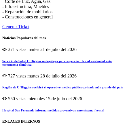
- Corte de Luz, Agua, Gas
- Infraestructura, Muebles
- Reparación de mobiliarios
- Construcciones en general
Generar Ticket
Noticias Populares del mes
371 vistas
martes 21 de julio del 2026
Servicio de Salud O'Higgins se despliega para supervisar la red asistencial ante
emergencia climática
727 vistas
martes 28 de julio del 2026
Región de O’Higgins recibirá el operativo médico público-privado más grande del país
550 vistas
miércoles 15 de julio del 2026
Hospital San Fernando informa medidas preventivas ante sistema frontal
ENLACES INTERNOS