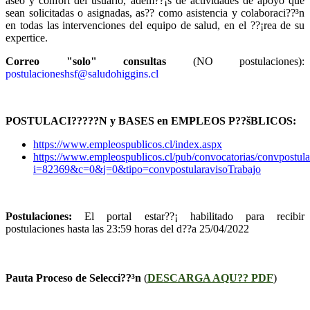
aseo y confort del usuario, adem??¡s de actividades de apoyo que
sean solicitadas o asignadas, as??­ como asistencia y colaboraci??³n
en todas las intervenciones del equipo de salud, en el ??¡rea de su
expertice.
Correo "solo" consultas
(NO postulaciones):
postulacioneshsf@saludohiggins.cl
POSTULACI?????N y BASES en EMPLEOS P??šBLICOS:
https://www.empleospublicos.cl/index.aspx
https://www.empleospublicos.cl/pub/convocatorias/convpostula
i=82369&c=0&j=0&tipo=convpostularavisoTrabajo
Postulaciones:
El portal estar??¡ habilitado para recibir
postulaciones hasta las 23:59 horas del d??­a 25/04/2022
Pauta Proceso de Selecci??³n
(
DESCARGA AQU?? PDF
)