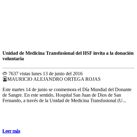
Unidad de Medicina Transfusional del HSF invita a la donación
voluntaria
7637 vistas
lunes 13 de junio del 2016
MAURICIO ALEJANDRO ORTEGA ROJAS
Este martes 14 de junio se conmemora el Día Mundial del Donante
de Sangre. En este sentido, Hospital San Juan de Dios de San
Fernando, a través de la Unidad de Medicina Transfusional (U...
Leer más
Leer más
Leer más
Leer más
Leer más
Leer más
Leer más
Leer más
Leer más
Leer más
Leer más
Leer más