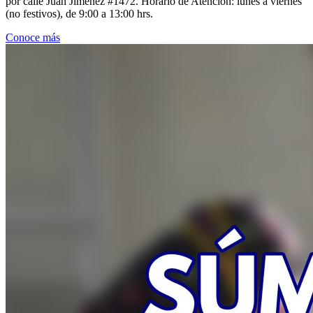
por calle Juan Jiménez #1472. Horario de Atención: lunes a viernes
(no festivos), de 9:00 a 13:00 hrs.
Conoce más