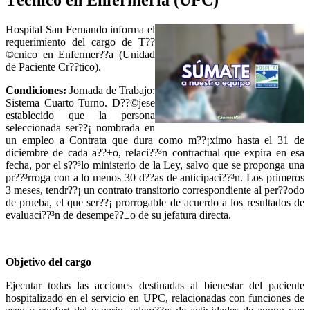
Hospital San Fernando informa el
requerimiento del cargo de T??
©cnico en Enfermer??­a (Unidad
de Paciente Cr??­tico).
Condiciones:
Jornada de Trabajo:
Sistema Cuarto Turno. D??©jese
establecido que la persona
seleccionada ser??¡ nombrada en
un empleo a Contrata que dura como m??¡ximo hasta el 31 de
diciembre de cada a??±o, relaci??³n contractual que expira en esa
fecha, por el s??³lo ministerio de la Ley, salvo que se proponga una
pr??³rroga con a lo menos 30 d??­as de anticipaci??³n. Los primeros
3 meses, tendr??¡ un contrato transitorio correspondiente al per??­odo
de prueba, el que ser??¡ prorrogable de acuerdo a los resultados de
evaluaci??³n de desempe??±o de su jefatura directa.
Objetivo del cargo
Ejecutar todas las acciones destinadas al bienestar del paciente
hospitalizado en el servicio en UPC, relacionadas con funciones de