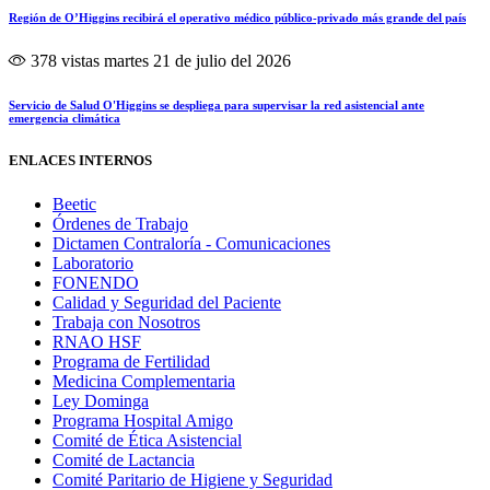
Región de O’Higgins recibirá el operativo médico público-privado más grande del país
378 vistas
martes 21 de julio del 2026
Servicio de Salud O'Higgins se despliega para supervisar la red asistencial ante
emergencia climática
ENLACES INTERNOS
Beetic
Órdenes de Trabajo
Dictamen Contraloría - Comunicaciones
Laboratorio
FONENDO
Calidad y Seguridad del Paciente
Trabaja con Nosotros
RNAO HSF
Programa de Fertilidad
Medicina Complementaria
Ley Dominga
Programa Hospital Amigo
Comité de Ética Asistencial
Comité de Lactancia
Comité Paritario de Higiene y Seguridad