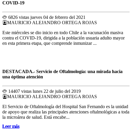
COVID-19
6826 vistas
jueves 04 de febrero del 2021
MAURICIO ALEJANDRO ORTEGA ROJAS
Este miércoles se dio inicio en todo Chile a la vacunación masiva
contra el COVID-19, dirigida a la población usuaria adulto mayor
en esta primera etapa, que comprende inmunizar ...
DESTACADA.- Servicio de Oftalmología: una mirada hacia
una óptima atención
14407 vistas
lunes 22 de julio del 2019
MAURICIO ALEJANDRO ORTEGA ROJAS
El Servicio de Oftalmología del Hospital San Fernando es la unidad
de apoyo que realiza las principales atenciones oftalmológicas a toda
la microárea de salud. Está encabe...
Leer más
Leer más
Leer más
Leer más
Leer más
Leer más
Leer más
Leer más
Leer más
Leer más
Leer más
Leer más