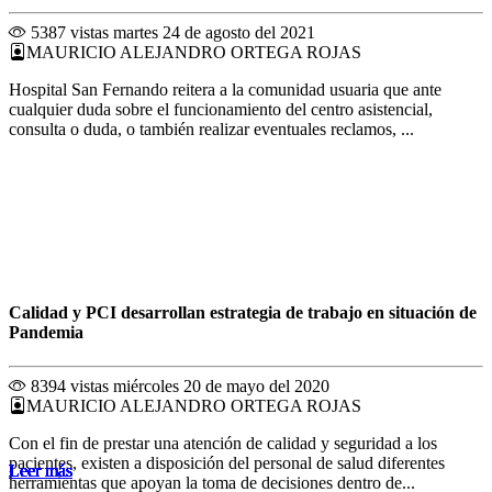
5387 vistas
martes 24 de agosto del 2021
MAURICIO ALEJANDRO ORTEGA ROJAS
Hospital San Fernando reitera a la comunidad usuaria que ante
cualquier duda sobre el funcionamiento del centro asistencial,
consulta o duda, o también realizar eventuales reclamos, ...
Calidad y PCI desarrollan estrategia de trabajo en situación de
Pandemia
8394 vistas
miércoles 20 de mayo del 2020
MAURICIO ALEJANDRO ORTEGA ROJAS
Con el fin de prestar una atención de calidad y seguridad a los
pacientes, existen a disposición del personal de salud diferentes
Leer más
Leer más
Leer más
Leer más
Leer más
Leer más
Leer más
Leer más
Leer más
Leer más
Leer más
Leer más
herramientas que apoyan la toma de decisiones dentro de...