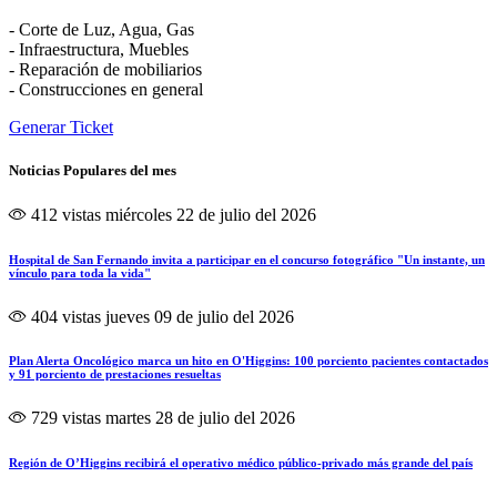
- Corte de Luz, Agua, Gas
- Infraestructura, Muebles
- Reparación de mobiliarios
- Construcciones en general
Generar Ticket
Noticias Populares del mes
412 vistas
miércoles 22 de julio del 2026
Hospital de San Fernando invita a participar en el concurso fotográfico "Un instante, un
vínculo para toda la vida"
404 vistas
jueves 09 de julio del 2026
Plan Alerta Oncológico marca un hito en O'Higgins: 100 porciento pacientes contactados
y 91 porciento de prestaciones resueltas
729 vistas
martes 28 de julio del 2026
Región de O’Higgins recibirá el operativo médico público-privado más grande del país