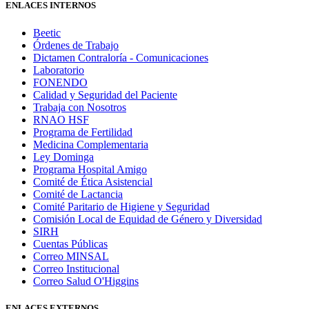
ENLACES INTERNOS
Beetic
Órdenes de Trabajo
Dictamen Contraloría - Comunicaciones
Laboratorio
FONENDO
Calidad y Seguridad del Paciente
Trabaja con Nosotros
RNAO HSF
Programa de Fertilidad
Medicina Complementaria
Ley Dominga
Programa Hospital Amigo
Comité de Ética Asistencial
Comité de Lactancia
Comité Paritario de Higiene y Seguridad
Comisión Local de Equidad de Género y Diversidad
SIRH
Cuentas Públicas
Correo MINSAL
Correo Institucional
Correo Salud O'Higgins
ENLACES EXTERNOS