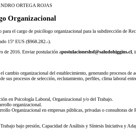
ANDRO ORTEGA ROJAS
ogo Organizacional
 para el cargo de psicólogo organizacional para la subdirección de R
rado 15º EUS ($968.282.-).
ero de 2016. Enviar postulación a
postulacioneshsf@saludohiggins.cl
, 
 el cambio organizacional del establecimiento, generando procesos de ac
de sus procesos de selección, reclutamiento, perfiles, clima laboral ent
ción en Psicología Laboral, Organizacional y/o del Trabajo.
rrollo organizacional.
rrollo Organizacional en empresas públicas, privadas o consultoras d
 Trabajo bajo presión, Capacidad de Análisis y Síntesis Iniciativa y Adap