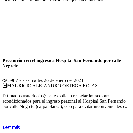
Precaución en el ingreso a Hospital San Fernando por calle
Negrete
5987 vistas
martes 26 de enero del 2021
MAURICIO ALEJANDRO ORTEGA ROJAS
Estimados usuarios(as): se les solicita respetar los sectores
acondicionados para el ingreso peatonal al Hospital San Fernando
por calle Negrete (carpa blanca), esto para evitar inconvenientes c...
Leer más
Leer más
Leer más
Leer más
Leer más
Leer más
Leer más
Leer más
Leer más
Leer más
Leer más
Leer más