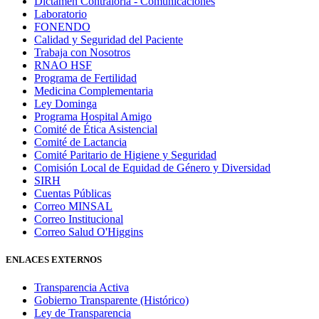
Dictamen Contraloría - Comunicaciones
Laboratorio
FONENDO
Calidad y Seguridad del Paciente
Trabaja con Nosotros
RNAO HSF
Programa de Fertilidad
Medicina Complementaria
Ley Dominga
Programa Hospital Amigo
Comité de Ética Asistencial
Comité de Lactancia
Comité Paritario de Higiene y Seguridad
Comisión Local de Equidad de Género y Diversidad
SIRH
Cuentas Públicas
Correo MINSAL
Correo Institucional
Correo Salud O'Higgins
ENLACES EXTERNOS
Transparencia Activa
Gobierno Transparente (Histórico)
Ley de Transparencia