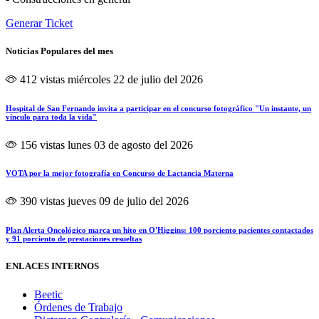
Generar Ticket
Noticias Populares del mes
412 vistas
miércoles 22 de julio del 2026
Hospital de San Fernando invita a participar en el concurso fotográfico "Un instante, un
vínculo para toda la vida"
156 vistas
lunes 03 de agosto del 2026
VOTA por la mejor fotografía en Concurso de Lactancia Materna
390 vistas
jueves 09 de julio del 2026
Plan Alerta Oncológico marca un hito en O'Higgins: 100 porciento pacientes contactados
y 91 porciento de prestaciones resueltas
ENLACES INTERNOS
Beetic
Órdenes de Trabajo