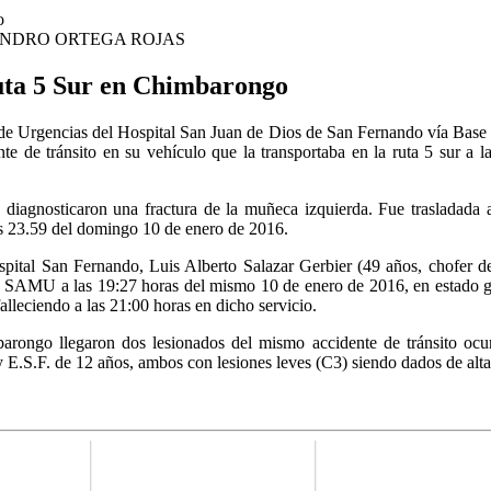
NDRO ORTEGA ROJAS
ruta 5 Sur en Chimbarongo
io de Urgencias del Hospital San Juan de Dios de San Fernando vía Ba
 de tránsito en su vehículo que la transportaba en la ruta 5 sur a la
le diagnosticaron una fractura de la muñeca izquierda. Fue trasladad
las 23.59 del domingo 10 de enero de 2016.
spital San Fernando, Luis Alberto Salazar Gerbier (49 años, chofer d
e SAMU a las 19:27 horas del mismo 10 de enero de 2016, en estado g
alleciendo a las 21:00 horas en dicho servicio.
arongo llegaron dos lesionados del mismo accidente de tránsito ocur
y E.S.F. de 12 años, ambos con lesiones leves (C3) siendo dados de alta