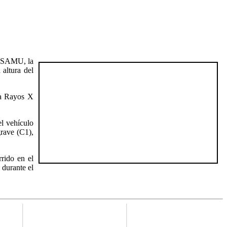
se SAMU, la
 altura del
a a Rayos X
el vehículo
rave (C1),
rido en el
 durante el