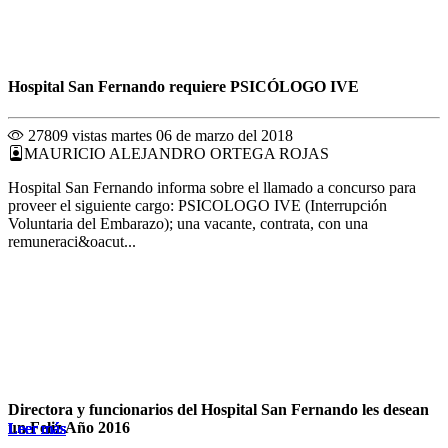
Hospital San Fernando requiere PSICÓLOGO IVE
27809 vistas
martes 06 de marzo del 2018
MAURICIO ALEJANDRO ORTEGA ROJAS
Hospital San Fernando informa sobre el llamado a concurso para
proveer el siguiente cargo: PSICOLOGO IVE (Interrupción
Voluntaria del Embarazo); una vacante, contrata, con una
remuneraci&oacut...
Directora y funcionarios del Hospital San Fernando les desean
un Feliz Año 2016
Leer más
Leer más
Leer más
Leer más
Leer más
Leer más
Leer más
Leer más
Leer más
Leer más
Leer más
Leer más