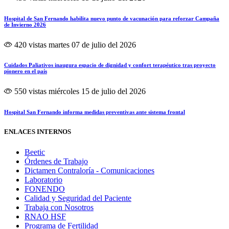
Hospital de San Fernando habilita nuevo punto de vacunación para reforzar Campaña
de Invierno 2026
420 vistas
martes 07 de julio del 2026
Cuidados Paliativos inaugura espacio de dignidad y confort terapéutico tras proyecto
pionero en el país
550 vistas
miércoles 15 de julio del 2026
Hospital San Fernando informa medidas preventivas ante sistema frontal
ENLACES INTERNOS
Beetic
Órdenes de Trabajo
Dictamen Contraloría - Comunicaciones
Laboratorio
FONENDO
Calidad y Seguridad del Paciente
Trabaja con Nosotros
RNAO HSF
Programa de Fertilidad