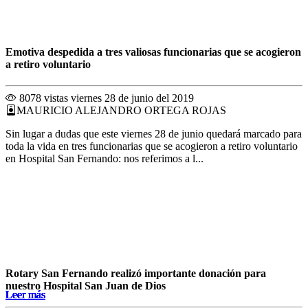
Emotiva despedida a tres valiosas funcionarias que se acogieron
a retiro voluntario
8078 vistas
viernes 28 de junio del 2019
MAURICIO ALEJANDRO ORTEGA ROJAS
Sin lugar a dudas que este viernes 28 de junio quedará marcado para
toda la vida en tres funcionarias que se acogieron a retiro voluntario
en Hospital San Fernando: nos referimos a l...
Rotary San Fernando realizó importante donación para
nuestro Hospital San Juan de Dios
Leer más
Leer más
Leer más
Leer más
Leer más
Leer más
Leer más
Leer más
Leer más
Leer más
Leer más
Leer más