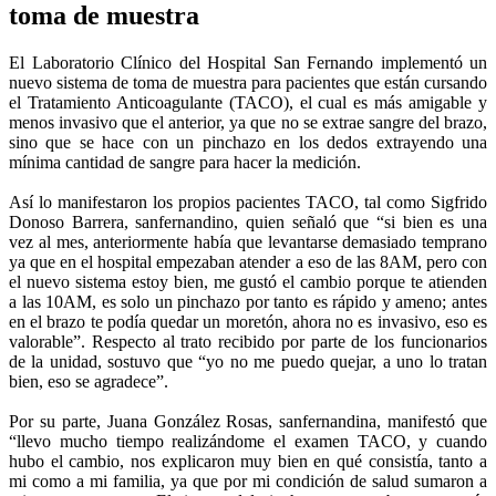
toma de muestra
El Laboratorio Clínico del Hospital San Fernando implementó un
nuevo sistema de toma de muestra para pacientes que están cursando
el Tratamiento Anticoagulante (TACO), el cual es más amigable y
menos invasivo que el anterior, ya que no se extrae sangre del brazo,
sino que se hace con un pinchazo en los dedos extrayendo una
mínima cantidad de sangre para hacer la medición.
Así lo manifestaron los propios pacientes TACO, tal como Sigfrido
Donoso Barrera, sanfernandino, quien señaló que “si bien es una
vez al mes, anteriormente había que levantarse demasiado temprano
ya que en el hospital empezaban atender a eso de las 8AM, pero con
el nuevo sistema estoy bien, me gustó el cambio porque te atienden
a las 10AM, es solo un pinchazo por tanto es rápido y ameno; antes
en el brazo te podía quedar un moretón, ahora no es invasivo, eso es
valorable”. Respecto al trato recibido por parte de los funcionarios
de la unidad, sostuvo que “yo no me puedo quejar, a uno lo tratan
bien, eso se agradece”.
Por su parte, Juana González Rosas, sanfernandina, manifestó que
“llevo mucho tiempo realizándome el examen TACO, y cuando
hubo el cambio, nos explicaron muy bien en qué consistía, tanto a
mi como a mi familia, ya que por mi condición de salud sumaron a