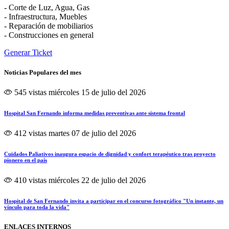
- Corte de Luz, Agua, Gas
- Infraestructura, Muebles
- Reparación de mobiliarios
- Construcciones en general
Generar Ticket
Noticias Populares del mes
545 vistas
miércoles 15 de julio del 2026
Hospital San Fernando informa medidas preventivas ante sistema frontal
412 vistas
martes 07 de julio del 2026
Cuidados Paliativos inaugura espacio de dignidad y confort terapéutico tras proyecto
pionero en el país
410 vistas
miércoles 22 de julio del 2026
Hospital de San Fernando invita a participar en el concurso fotográfico "Un instante, un
vínculo para toda la vida"
ENLACES INTERNOS