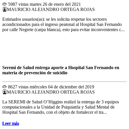
5987 vistas
martes 26 de enero del 2021
MAURICIO ALEJANDRO ORTEGA ROJAS
Estimados usuarios(as): se les solicita respetar los sectores
acondicionados para el ingreso peatonal al Hospital San Fernando
por calle Negrete (carpa blanca), esto para evitar inconvenientes c...
Seremi de Salud entrega aporte a Hospital San Fernando en
materia de prevención de suicidio
8627 vistas
miércoles 04 de diciembre del 2019
MAURICIO ALEJANDRO ORTEGA ROJAS
La SEREMI de Salud O’Higgins realizó la entrega de 3 equipos
computacionales a la Unidad de Psiquiatría y Salud Mental de
Hospital San Fernando, con el objeto de fortalecer el tra...
Leer más
Leer más
Leer más
Leer más
Leer más
Leer más
Leer más
Leer más
Leer más
Leer más
Leer más
Leer más