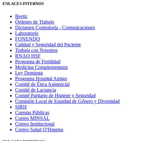
ENLACES INTERNOS
Beetic
Órdenes de Trabajo
Dictamen Contraloría - Comunicaciones
Laboratorio
FONENDO
Calidad y Seguridad del Paciente
Trabaja con Nosotros
RNAO HSF
Programa de Fertilidad
Medicina Complementaria
Ley Dominga
Programa Hospital Amigo
Comité de Ética Asistencial
Comité de Lactancia
Comité Paritario de Higiene y Seguridad
Comisión Local de Equidad de Género y Diversidad
SIRH
Cuentas Públicas
Correo MINSAL
Correo Institucional
Correo Salud O'Higgins