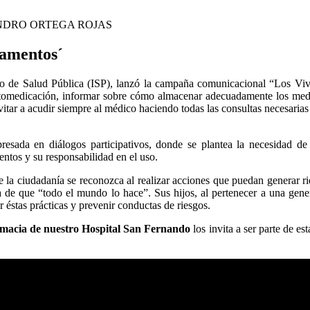
NDRO ORTEGA ROJAS
camentos´
tuto de Salud Pública (ISP), lanzó la campaña comunicacional “Los Vi
automedicación, informar sobre cómo almacenar adecuadamente los me
nvitar a acudir siempre al médico haciendo todas las consultas necesarias
esada en diálogos participativos, donde se plantea la necesidad de
ntos y su responsabilidad en el uso.
la ciudadanía se reconozca al realizar acciones que puedan generar ri
a de que “todo el mundo lo hace”. Sus hijos, al pertenecer a una gen
r éstas prácticas y prevenir conductas de riesgos.
macia de nuestro Hospital San Fernando
los invita a ser parte de e