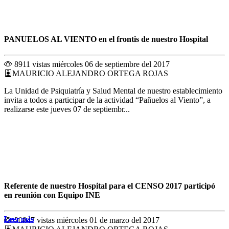
PANUELOS AL VIENTO en el frontis de nuestro Hospital
8911 vistas
miércoles 06 de septiembre del 2017
MAURICIO ALEJANDRO ORTEGA ROJAS
La Unidad de Psiquiatría y Salud Mental de nuestro establecimiento
invita a todos a participar de la actividad “Pañuelos al Viento”, a
realizarse este jueves 07 de septiembr...
Referente de nuestro Hospital para el CENSO 2017 participó
en reunión con Equipo INE
Leer más
Leer más
Leer más
Leer más
Leer más
Leer más
Leer más
Leer más
Leer más
Leer más
Leer más
Leer más
20847 vistas
miércoles 01 de marzo del 2017