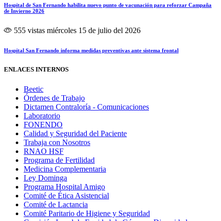
Hospital de San Fernando habilita nuevo punto de vacunación para reforzar Campaña
de Invierno 2026
555 vistas
miércoles 15 de julio del 2026
Hospital San Fernando informa medidas preventivas ante sistema frontal
ENLACES INTERNOS
Beetic
Órdenes de Trabajo
Dictamen Contraloría - Comunicaciones
Laboratorio
FONENDO
Calidad y Seguridad del Paciente
Trabaja con Nosotros
RNAO HSF
Programa de Fertilidad
Medicina Complementaria
Ley Dominga
Programa Hospital Amigo
Comité de Ética Asistencial
Comité de Lactancia
Comité Paritario de Higiene y Seguridad