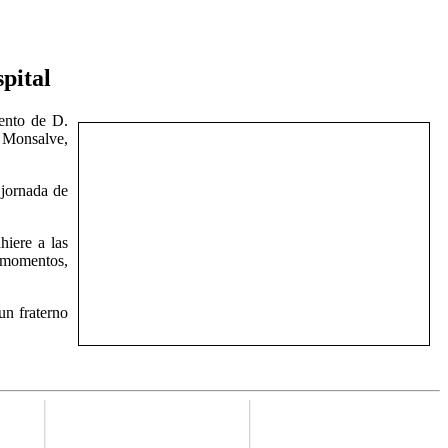
pital
ento de D.
 Monsalve,
 jornada de
hiere a las
s momentos,
un fraterno