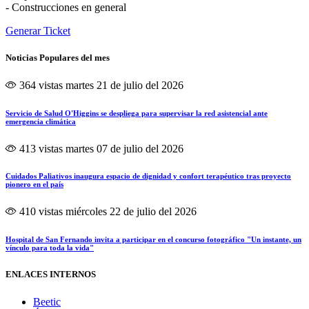
- Construcciones en general
Generar Ticket
Noticias Populares del mes
364 vistas
martes 21 de julio del 2026
Servicio de Salud O'Higgins se despliega para supervisar la red asistencial ante
emergencia climática
413 vistas
martes 07 de julio del 2026
Cuidados Paliativos inaugura espacio de dignidad y confort terapéutico tras proyecto
pionero en el país
410 vistas
miércoles 22 de julio del 2026
Hospital de San Fernando invita a participar en el concurso fotográfico "Un instante, un
vínculo para toda la vida"
ENLACES INTERNOS
Beetic