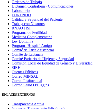
Órdenes de Trabajo
Dictamen Contraloría - Comunicaciones
Laboratorio
FONENDO
Calidad y Seguridad del Paciente
Trabaja con Nosotros
RNAO HSF
Programa de Fertilidad
Medicina Complementaria
Ley Dominga
Programa Hospital Amigo
Comité de Ética Asistencial
Comité de Lactancia
Comité Paritario de Higiene y Seguridad
Comisión Local de Equidad de Género y Diversidad
SIRH
Cuentas Públicas
Correo MINSAL
Correo Institucional
Correo Salud O'Higgins
ENLACES EXTERNOS
Transparencia Activa
Gobierno Transparente (Histórico)