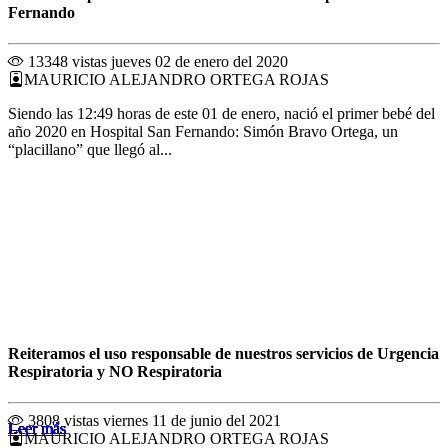
Fernando
13348 vistas
jueves 02 de enero del 2020
MAURICIO ALEJANDRO ORTEGA ROJAS
Siendo las 12:49 horas de este 01 de enero, nació el primer bebé del
año 2020 en Hospital San Fernando: Simón Bravo Ortega, un
“placillano” que llegó al...
Reiteramos el uso responsable de nuestros servicios de Urgencia
Respiratoria y NO Respiratoria
3808 vistas
viernes 11 de junio del 2021
Leer más
Leer más
Leer más
Leer más
Leer más
Leer más
Leer más
Leer más
Leer más
Leer más
Leer más
Leer más
MAURICIO ALEJANDRO ORTEGA ROJAS