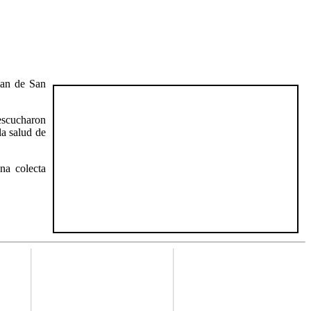
man de San
escucharon
la salud de
na colecta