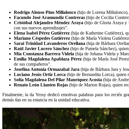
Rodrigo Alonso Pino Millalonco
(hijo de Lorena Millalonco),
Facundo José Aramundiz Contreras
(hijo de Cecilia Contre
Cristóbal Alejandro Méndez Araya
(hijo de Gloria Araya y
con sus nuevos aprendizajes”.
Elena Isabel Pérez Gutiérrez
(hija de Katherine Gutiérrez), 
Mariano Céspedes Gutiérrez
(hijo de María Violeta Gutiérrez
Sarai Trinidad Lavanderos Orellana
(hija de Bárbara Orella
Raúl Javier Lucero Sánchez
(hijo de Pamela Sánchez), quien 
Mía Constanza Barrera Videla
(hija de Johana Videla y Marce
Emilia Magdalena Apablaza Pérez
(hija de María José Perez
de sus compañeros”.
Josefina Antonia Ormazabal Jara
(hija de Bárbara Jara y Jo
Luciano Jesús Ortiz Lorca
(hijo de Bernardita Lorca), quien 
Sofía Magdalena Del Pilar Manríquez Acosta
(hija de Andre
Renato León Llanten Rojas
(hijo de Marion Rojas), quien re
Finalmente, la tía Yessy dedicó emotivas palabras para los recién g
demás tías en su estancia en la unidad educativa.