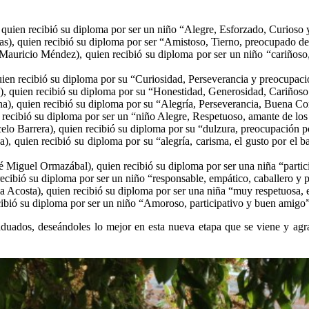
 quien recibió su diploma por ser un niño “Alegre, Esforzado, Curioso 
ras), quien recibió su diploma por ser “Amistoso, Tierno, preocupado de
 Mauricio Méndez), quien recibió su diploma por ser un niño “cariñoso
quien recibió su diploma por su “Curiosidad, Perseverancia y preocupac
), quien recibió su diploma por su “Honestidad, Generosidad, Cariñoso 
na), quien recibió su diploma por su “Alegría, Perseverancia, Buena 
recibió su diploma por ser un “niño Alegre, Respetuoso, amante de los a
lo Barrera), quien recibió su diploma por su “dulzura, preocupación por
a), quien recibió su diploma por su “alegría, carisma, el gusto por el 
sé Miguel Ormazábal), quien recibió su diploma por ser una niña “part
recibió su diploma por ser un niño “responsable, empático, caballero y 
a Acosta), quien recibió su diploma por ser una niña “muy respetuosa, e
cibió su diploma por ser un niño “Amoroso, participativo y buen amigo”
raduados, deseándoles lo mejor en esta nueva etapa que se viene y agr