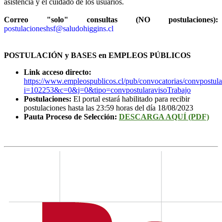
asistencia y el cuidado de los usuarios.
Correo "solo" consultas (NO postulaciones):
postulacioneshsf@saludohiggins.cl
POSTULACIÓN y BASES en EMPLEOS PÚBLICOS
Link acceso directo:
https://www.empleospublicos.cl/pub/convocatorias/convpostula
i=102253&c=0&j=0&tipo=convpostularavisoTrabajo
Postulaciones:
El portal estará habilitado para recibir
postulaciones hasta las 23:59 horas del día 18/08/2023
Pauta Proceso de Selección:
DESCARGA AQUÍ (PDF)