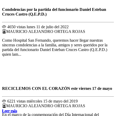
Condolencias por la partida del funcionario Daniel Esteban
Cruces Castro (Q.E.P.D.)
4650 vistas
lunes 11 de julio del 2022
MAURICIO ALEJANDRO ORTEGA ROJAS
Como Hospital San Fernando, queremos hacer llegar nuestras
sinceras condolencias a la familia, amigos y seres queridos por la
partida del funcionario Daniel Esteban Cruces Castro (Q.E.P.D.)
quien lam...
RECICLEMOS CON EL CORAZÓN este viernes 17 de mayo
6221 vistas
miércoles 15 de mayo del 2019
MAURICIO ALEJANDRO ORTEGA ROJAS
Leer más
Leer más
Leer más
Leer más
Leer más
Leer más
Leer más
Leer más
Leer más
Leer más
Leer más
Leer más
En el marco de la conmemoración del Día Internacional del