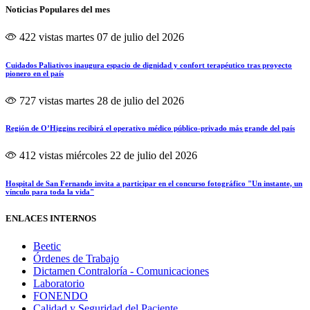
Noticias Populares del mes
422 vistas
martes 07 de julio del 2026
Cuidados Paliativos inaugura espacio de dignidad y confort terapéutico tras proyecto
pionero en el país
727 vistas
martes 28 de julio del 2026
Región de O’Higgins recibirá el operativo médico público-privado más grande del país
412 vistas
miércoles 22 de julio del 2026
Hospital de San Fernando invita a participar en el concurso fotográfico "Un instante, un
vínculo para toda la vida"
ENLACES INTERNOS
Beetic
Órdenes de Trabajo
Dictamen Contraloría - Comunicaciones
Laboratorio
FONENDO
Calidad y Seguridad del Paciente