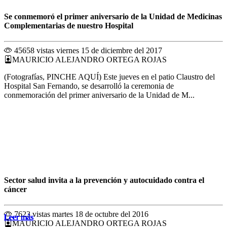
Se conmemoró el primer aniversario de la Unidad de Medicinas
Complementarias de nuestro Hospital
45658 vistas
viernes 15 de diciembre del 2017
MAURICIO ALEJANDRO ORTEGA ROJAS
(Fotografías, PINCHE AQUÍ) Este jueves en el patio Claustro del
Hospital San Fernando, se desarrolló la ceremonia de
conmemoración del primer aniversario de la Unidad de M...
Sector salud invita a la prevención y autocuidado contra el
cáncer
7623 vistas
martes 18 de octubre del 2016
Leer más
Leer más
Leer más
Leer más
Leer más
Leer más
Leer más
Leer más
Leer más
Leer más
Leer más
Leer más
MAURICIO ALEJANDRO ORTEGA ROJAS