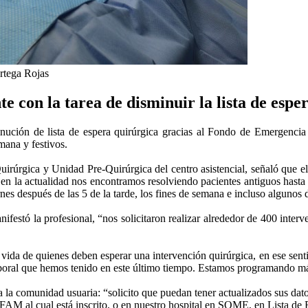
rtega Rojas
 con la tarea de disminuir la lista de espe
inución de lista de espera quirúrgica gracias al Fondo de Emergencia 
emana y festivos.
irúrgica y Unidad Pre-Quirúrgica del centro asistencial, señaló que e
 en la actualidad nos encontramos resolviendo pacientes antiguos hast
es después de las 5 de la tarde, los fines de semana e incluso algunos d
nifestó la profesional, “nos solicitaron realizar alrededor de 400 int
.
e vida de quienes deben esperar una intervención quirúrgica, en ese se
laboral que hemos tenido en este último tiempo. Estamos programando má
a la comunidad usuaria: “solicito que puedan tener actualizados sus dato
AM al cual está inscrito, o en nuestro hospital en SOME, en Lista de E