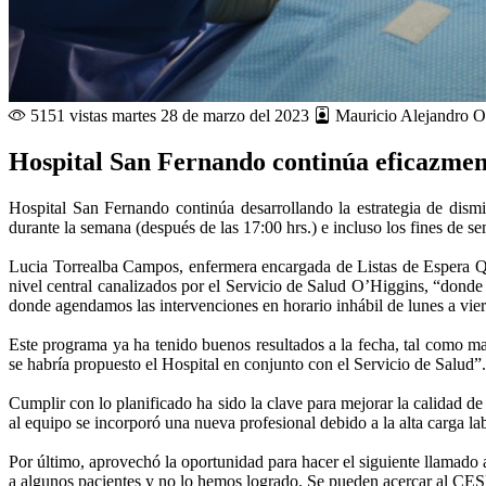
5151 vistas
martes 28 de marzo del 2023
Mauricio Alejandro O
Hospital San Fernando continúa eficazmente
Hospital San Fernando continúa desarrollando la estrategia de dism
durante la semana (después de las 17:00 hrs.) e incluso los fines de s
Lucia Torrealba Campos, enfermera encargada de Listas de Espera Qu
nivel central canalizados por el Servicio de Salud O’Higgins, “donde
donde agendamos las intervenciones en horario inhábil de lunes a viern
Este programa ya ha tenido buenos resultados a la fecha, tal como ma
se habría propuesto el Hospital en conjunto con el Servicio de Salud”
Cumplir con lo planificado ha sido la clave para mejorar la calidad d
al equipo se incorporó una nueva profesional debido a la alta carga 
Por último, aprovechó la oportunidad para hacer el siguiente llamado 
a algunos pacientes y no lo hemos logrado. Se pueden acercar al CESF