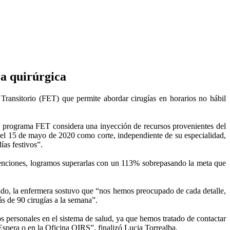
ra quirúrgica
Transitorio (FET) que permite abordar cirugías en horarios no hábil
l programa FET considera una inyección de recursos provenientes del
a el 15 de mayo de 2020 como corte, independiente de su especialidad,
ías festivos”.
ervenciones, logramos superarlas con un 113% sobrepasando la meta que
ntido, la enfermera sostuvo que “nos hemos preocupado de cada detalle,
s de 90 cirugías a la semana”.
s personales en el sistema de salud, ya que hemos tratado de contactar
spera o en la Oficina OIRS”, finalizó Lucia Torrealba.