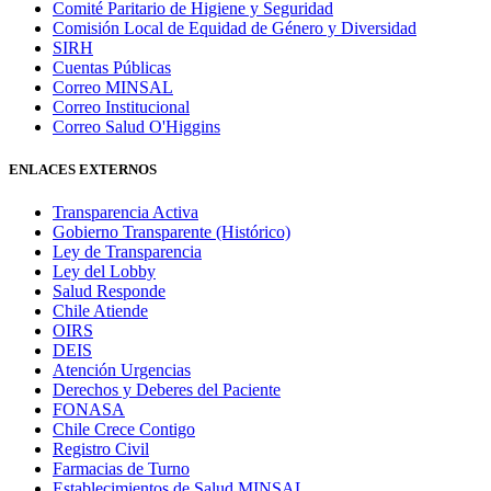
Comité Paritario de Higiene y Seguridad
Comisión Local de Equidad de Género y Diversidad
SIRH
Cuentas Públicas
Correo MINSAL
Correo Institucional
Correo Salud O'Higgins
ENLACES EXTERNOS
Transparencia Activa
Gobierno Transparente (Histórico)
Ley de Transparencia
Ley del Lobby
Salud Responde
Chile Atiende
OIRS
DEIS
Atención Urgencias
Derechos y Deberes del Paciente
FONASA
Chile Crece Contigo
Registro Civil
Farmacias de Turno
Establecimientos de Salud MINSAL