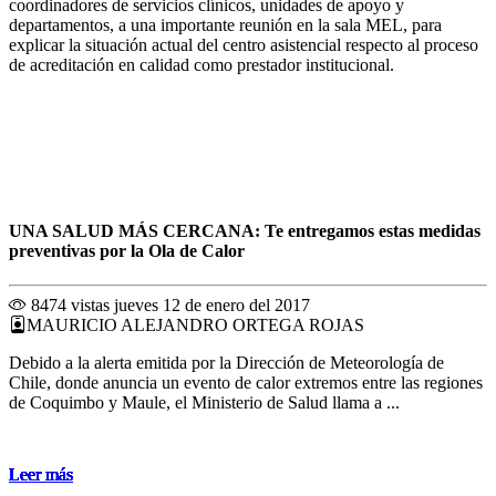
coordinadores de servicios clínicos, unidades de apoyo y
departamentos, a una importante reunión en la sala MEL, para
explicar la situación actual del centro asistencial respecto al proceso
de acreditación en calidad como prestador institucional.
UNA SALUD MÁS CERCANA: Te entregamos estas medidas
preventivas por la Ola de Calor
8474 vistas
jueves 12 de enero del 2017
MAURICIO ALEJANDRO ORTEGA ROJAS
Debido a la alerta emitida por la Dirección de Meteorología de
Chile, donde anuncia un evento de calor extremos entre las regiones
de Coquimbo y Maule, el Ministerio de Salud llama a ...
Leer más
Leer más
Leer más
Leer más
Leer más
Leer más
Leer más
Leer más
Leer más
Leer más
Leer más
Leer más