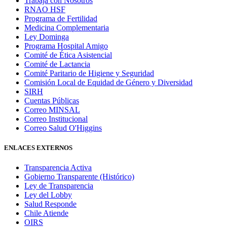
Trabaja con Nosotros
RNAO HSF
Programa de Fertilidad
Medicina Complementaria
Ley Dominga
Programa Hospital Amigo
Comité de Ética Asistencial
Comité de Lactancia
Comité Paritario de Higiene y Seguridad
Comisión Local de Equidad de Género y Diversidad
SIRH
Cuentas Públicas
Correo MINSAL
Correo Institucional
Correo Salud O'Higgins
ENLACES EXTERNOS
Transparencia Activa
Gobierno Transparente (Histórico)
Ley de Transparencia
Ley del Lobby
Salud Responde
Chile Atiende
OIRS