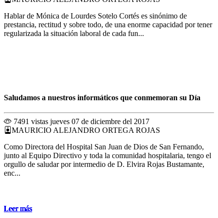
Hablar de Mónica de Lourdes Sotelo Cortés es sinónimo de
prestancia, rectitud y sobre todo, de una enorme capacidad por tener
regularizada la situación laboral de cada fun...
Saludamos a nuestros informáticos que conmemoran su Día
7491 vistas
jueves 07 de diciembre del 2017
MAURICIO ALEJANDRO ORTEGA ROJAS
Como Directora del Hospital San Juan de Dios de San Fernando,
junto al Equipo Directivo y toda la comunidad hospitalaria, tengo el
orgullo de saludar por intermedio de D. Elvira Rojas Bustamante,
enc...
Leer más
Leer más
Leer más
Leer más
Leer más
Leer más
Leer más
Leer más
Leer más
Leer más
Leer más
Leer más