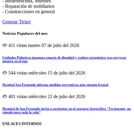
- Infraestructura, Muebles
- Reparación de mobiliarios
- Construcciones en general
Generar Ticket
Noticias Populares del mes
411 vistas
martes 07 de julio del 2026
Cuidados Paliativos inaugura espacio de dignidad y confort terapéutico tras proyecto
pionero en el país
544 vistas
miércoles 15 de julio del 2026
Hospital San Fernando informa medidas preventivas ante sistema frontal
401 vistas
miércoles 22 de julio del 2026
Hospital de San Fernando invita a participar en el concurso fotográfico "Un instante, un
vínculo para toda la vida"
ENLACES INTERNOS