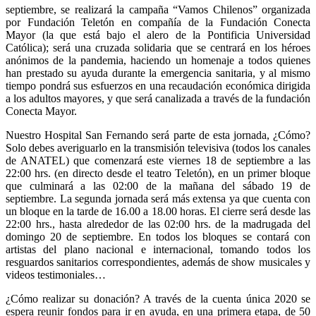
septiembre, se realizará la campaña “Vamos Chilenos” organizada
por Fundación Teletón en compañía de la Fundación Conecta
Mayor (la que está bajo el alero de la Pontificia Universidad
Católica); será una cruzada solidaria que se centrará en los héroes
anónimos de la pandemia, haciendo un homenaje a todos quienes
han prestado su ayuda durante la emergencia sanitaria, y al mismo
tiempo pondrá sus esfuerzos en una recaudación económica dirigida
a los adultos mayores, y que será canalizada a través de la fundación
Conecta Mayor.
Nuestro Hospital San Fernando será parte de esta jornada, ¿Cómo?
Solo debes averiguarlo en la transmisión televisiva (todos los canales
de ANATEL) que comenzará este viernes 18 de septiembre a las
22:00 hrs. (en directo desde el teatro Teletón), en un primer bloque
que culminará a las 02:00 de la mañana del sábado 19 de
septiembre. La segunda jornada será más extensa ya que cuenta con
un bloque en la tarde de 16.00 a 18.00 horas. El cierre será desde las
22:00 hrs., hasta alrededor de las 02:00 hrs. de la madrugada del
domingo 20 de septiembre. En todos los bloques se contará con
artistas del plano nacional e internacional, tomando todos los
resguardos sanitarios correspondientes, además de show musicales y
videos testimoniales…
¿Cómo realizar su donación? A través de la cuenta única 2020 se
espera reunir fondos para ir en ayuda, en una primera etapa, de 50