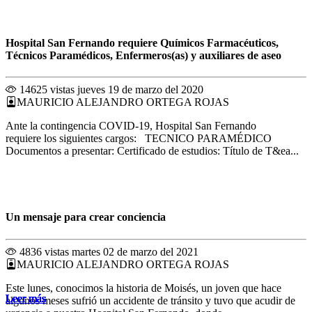
Hospital San Fernando requiere Químicos Farmacéuticos,
Técnicos Paramédicos, Enfermeros(as) y auxiliares de aseo
14625 vistas
jueves 19 de marzo del 2020
MAURICIO ALEJANDRO ORTEGA ROJAS
Ante la contingencia COVID-19, Hospital San Fernando
requiere los siguientes cargos: TECNICO PARAMÉDICO
Documentos a presentar: Certificado de estudios: Título de T&ea...
Un mensaje para crear conciencia
4836 vistas
martes 02 de marzo del 2021
MAURICIO ALEJANDRO ORTEGA ROJAS
Este lunes, conocimos la historia de Moisés, un joven que hace
Leer más
Leer más
Leer más
Leer más
Leer más
Leer más
Leer más
Leer más
Leer más
Leer más
Leer más
Leer más
algunos meses sufrió un accidente de tránsito y tuvo que acudir de