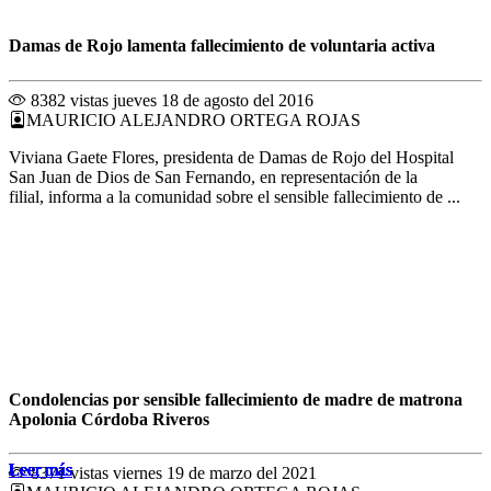
Damas de Rojo lamenta fallecimiento de voluntaria activa
8382 vistas
jueves 18 de agosto del 2016
MAURICIO ALEJANDRO ORTEGA ROJAS
Viviana Gaete Flores, presidenta de Damas de Rojo del Hospital
San Juan de Dios de San Fernando, en representación de la
filial, informa a la comunidad sobre el sensible fallecimiento de ...
Condolencias por sensible fallecimiento de madre de matrona
Apolonia Córdoba Riveros
Leer más
Leer más
Leer más
Leer más
Leer más
Leer más
Leer más
Leer más
Leer más
Leer más
Leer más
Leer más
8371 vistas
viernes 19 de marzo del 2021