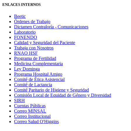
ENLACES INTERNOS
Beetic
Órdenes de Trabajo
Dictamen Contraloría - Comunicaciones
Laboratorio
FONENDO
Calidad y Seguridad del Paciente
Trabaja con Nosotros
RNAO HSF
Programa de Fertilidad
Medicina Complementaria
Ley Dominga
Programa Hospital Amigo
Comité de Ética Asistencial
Comité de Lactancia
Comité Paritario de Higiene y Seguridad
Comisión Local de Equidad de Género y Diversidad
SIRH
Cuentas Públicas
Correo MINSAL
Correo Institucional
Correo Salud O'Higgins