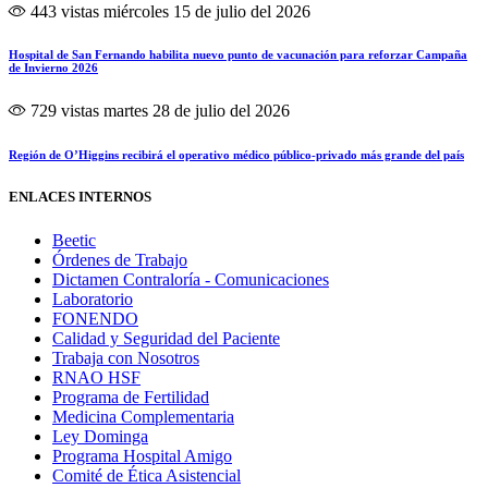
443 vistas
miércoles 15 de julio del 2026
Hospital de San Fernando habilita nuevo punto de vacunación para reforzar Campaña
de Invierno 2026
729 vistas
martes 28 de julio del 2026
Región de O’Higgins recibirá el operativo médico público-privado más grande del país
ENLACES INTERNOS
Beetic
Órdenes de Trabajo
Dictamen Contraloría - Comunicaciones
Laboratorio
FONENDO
Calidad y Seguridad del Paciente
Trabaja con Nosotros
RNAO HSF
Programa de Fertilidad
Medicina Complementaria
Ley Dominga
Programa Hospital Amigo
Comité de Ética Asistencial