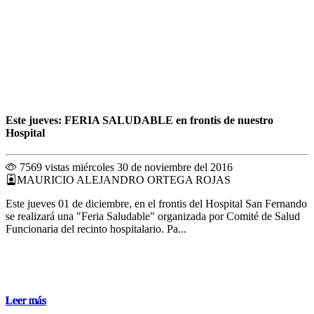
Este jueves: FERIA SALUDABLE en frontis de nuestro
Hospital
7569 vistas
miércoles 30 de noviembre del 2016
MAURICIO ALEJANDRO ORTEGA ROJAS
Este jueves 01 de diciembre, en el frontis del Hospital San Fernando
se realizará una "Feria Saludable" organizada por Comité de Salud
Funcionaria del recinto hospitalario. Pa...
Leer más
Leer más
Leer más
Leer más
Leer más
Leer más
Leer más
Leer más
Leer más
Leer más
Leer más
Leer más