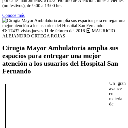
por calle Juan Jiménez #1472. Horario de Atención: lunes a viernes
(no festivos), de 9:00 a 13:00 hrs.
Conoce más
17432 vistas
jueves 11 de febrero del 2016
MAURICIO
ALEJANDRO ORTEGA ROJAS
Cirugía Mayor Ambulatoria amplía sus
espacios para entregar una mejor
atención a los usuarios del Hospital San
Fernando
Un gran
avance
en
materia
de