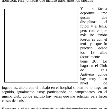
donación. Hay jornadas que incluso trabajamos los sábados”.
Y de su faceta
deportiva, “me
gustan dos
disciplinas: el
fútbol y el tenis,
pero con el que
más he tenido
logros es con el
tenis ya que lo
practico desde
los 13 años
(actualmente
tiene 26). Lo
hago en el Club
de Tenis
Antivero donde
hay muy buen
nivel de
jugadores, ahora con el trabajo en el hospital si bien no lo hago tan
seguido, igualmente estoy participando de campeonatos, en el
mismo club, donde incluso hay veces que me solicitan para hacer
clases de tenis”.
Respecto a cómo un funcionario puede desenvolverse tanto en su