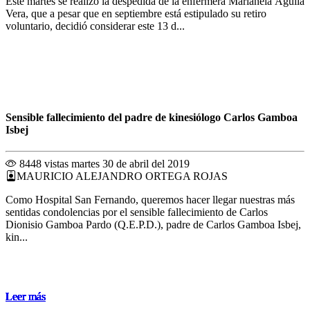
Este martes se realizó la despedida de la enfermera Marianela Águila
Vera, que a pesar que en septiembre está estipulado su retiro
voluntario, decidió considerar este 13 d...
Sensible fallecimiento del padre de kinesiólogo Carlos Gamboa
Isbej
8448 vistas
martes 30 de abril del 2019
MAURICIO ALEJANDRO ORTEGA ROJAS
Como Hospital San Fernando, queremos hacer llegar nuestras más
sentidas condolencias por el sensible fallecimiento de Carlos
Dionisio Gamboa Pardo (Q.E.P.D.), padre de Carlos Gamboa Isbej,
kin...
Leer más
Leer más
Leer más
Leer más
Leer más
Leer más
Leer más
Leer más
Leer más
Leer más
Leer más
Leer más