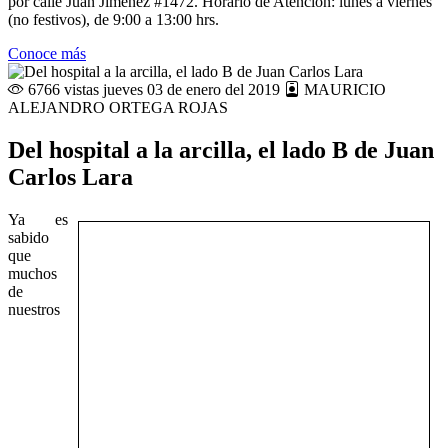
por calle Juan Jiménez #1472. Horario de Atención: lunes a viernes
(no festivos), de 9:00 a 13:00 hrs.
Conoce más
6766 vistas
jueves 03 de enero del 2019
MAURICIO
ALEJANDRO ORTEGA ROJAS
Del hospital a la arcilla, el lado B de Juan
Carlos Lara
Ya es
sabido
que
muchos
de
nuestros