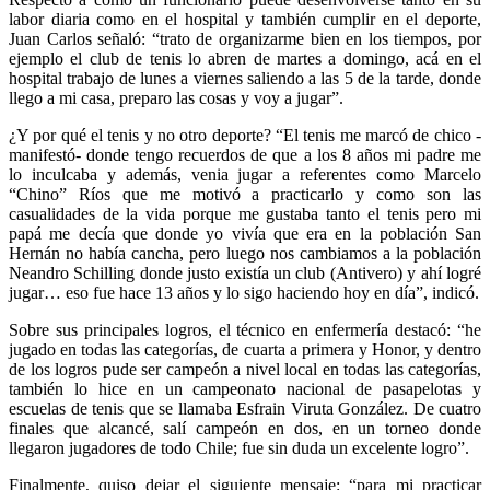
labor diaria como en el hospital y también cumplir en el deporte,
Juan Carlos señaló: “trato de organizarme bien en los tiempos, por
ejemplo el club de tenis lo abren de martes a domingo, acá en el
hospital trabajo de lunes a viernes saliendo a las 5 de la tarde, donde
llego a mi casa, preparo las cosas y voy a jugar”.
¿Y por qué el tenis y no otro deporte? “El tenis me marcó de chico -
manifestó- donde tengo recuerdos de que a los 8 años mi padre me
lo inculcaba y además, venia jugar a referentes como Marcelo
“Chino” Ríos que me motivó a practicarlo y como son las
casualidades de la vida porque me gustaba tanto el tenis pero mi
papá me decía que donde yo vivía que era en la población San
Hernán no había cancha, pero luego nos cambiamos a la población
Neandro Schilling donde justo existía un club (Antivero) y ahí logré
jugar… eso fue hace 13 años y lo sigo haciendo hoy en día”, indicó.
Sobre sus principales logros, el técnico en enfermería destacó: “he
jugado en todas las categorías, de cuarta a primera y Honor, y dentro
de los logros pude ser campeón a nivel local en todas las categorías,
también lo hice en un campeonato nacional de pasapelotas y
escuelas de tenis que se llamaba Esfrain Viruta González. De cuatro
finales que alcancé, salí campeón en dos, en un torneo donde
llegaron jugadores de todo Chile; fue sin duda un excelente logro”.
Finalmente, quiso dejar el siguiente mensaje: “para mi practicar