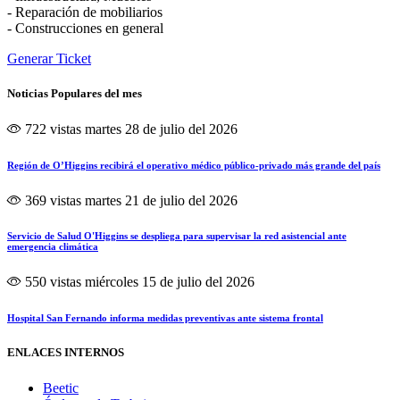
- Reparación de mobiliarios
- Construcciones en general
Generar Ticket
Noticias Populares del mes
722 vistas
martes 28 de julio del 2026
Región de O’Higgins recibirá el operativo médico público-privado más grande del país
369 vistas
martes 21 de julio del 2026
Servicio de Salud O'Higgins se despliega para supervisar la red asistencial ante
emergencia climática
550 vistas
miércoles 15 de julio del 2026
Hospital San Fernando informa medidas preventivas ante sistema frontal
ENLACES INTERNOS
Beetic