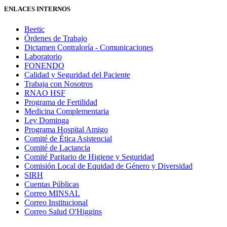
ENLACES INTERNOS
Beetic
Órdenes de Trabajo
Dictamen Contraloría - Comunicaciones
Laboratorio
FONENDO
Calidad y Seguridad del Paciente
Trabaja con Nosotros
RNAO HSF
Programa de Fertilidad
Medicina Complementaria
Ley Dominga
Programa Hospital Amigo
Comité de Ética Asistencial
Comité de Lactancia
Comité Paritario de Higiene y Seguridad
Comisión Local de Equidad de Género y Diversidad
SIRH
Cuentas Públicas
Correo MINSAL
Correo Institucional
Correo Salud O'Higgins