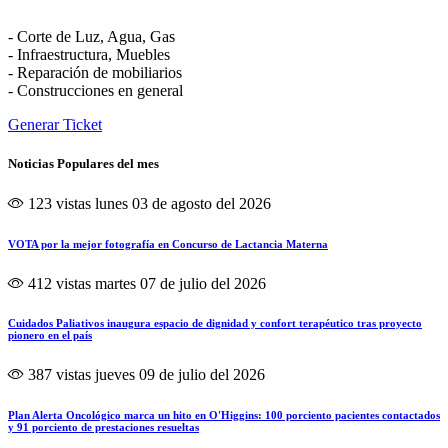
- Corte de Luz, Agua, Gas
- Infraestructura, Muebles
- Reparación de mobiliarios
- Construcciones en general
Generar Ticket
Noticias Populares del mes
123 vistas
lunes 03 de agosto del 2026
VOTA por la mejor fotografía en Concurso de Lactancia Materna
412 vistas
martes 07 de julio del 2026
Cuidados Paliativos inaugura espacio de dignidad y confort terapéutico tras proyecto
pionero en el país
387 vistas
jueves 09 de julio del 2026
Plan Alerta Oncológico marca un hito en O'Higgins: 100 porciento pacientes contactados
y 91 porciento de prestaciones resueltas