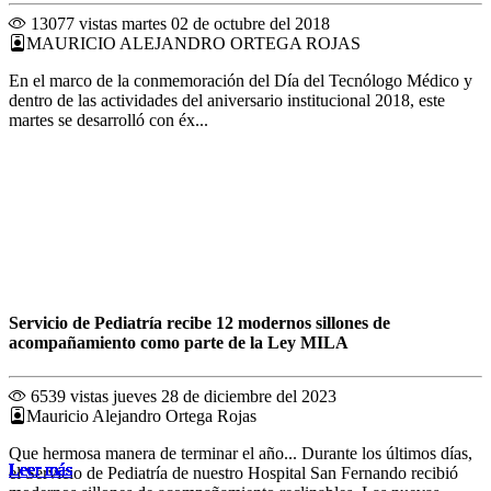
13077 vistas
martes 02 de octubre del 2018
MAURICIO ALEJANDRO ORTEGA ROJAS
En el marco de la conmemoración del Día del Tecnólogo Médico y
dentro de las actividades del aniversario institucional 2018, este
martes se desarrolló con éx...
Servicio de Pediatría recibe 12 modernos sillones de
acompañamiento como parte de la Ley MILA
6539 vistas
jueves 28 de diciembre del 2023
Mauricio Alejandro Ortega Rojas
Que hermosa manera de terminar el año... Durante los últimos días,
Leer más
Leer más
Leer más
Leer más
Leer más
Leer más
Leer más
Leer más
Leer más
Leer más
Leer más
Leer más
el Servicio de Pediatría de nuestro Hospital San Fernando recibió