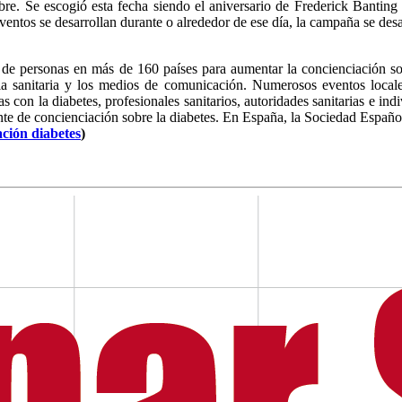
e. Se escogió esta fecha siendo el aniversario de Frederick Banting q
ntos se desarrollan durante o alrededor de ese día, la campaña se desar
e personas en más de 160 países para aumentar la concienciación sobr
eria sanitaria y los medios de comunicación. Numerosos eventos local
s con la diabetes, profesionales sanitarios, autoridades sanitarias e i
te de concienciación sobre la diabetes. En España, la Sociedad Españo
ción diabetes
)