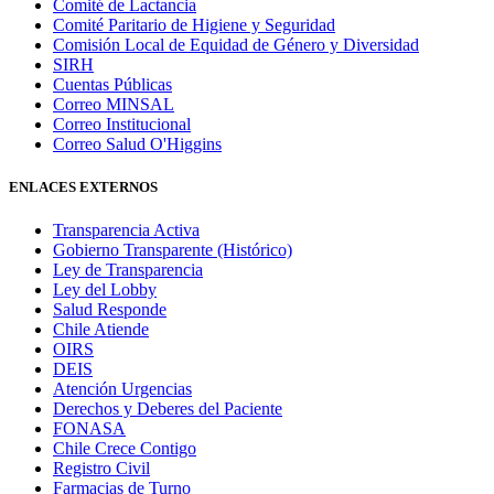
Comité de Lactancia
Comité Paritario de Higiene y Seguridad
Comisión Local de Equidad de Género y Diversidad
SIRH
Cuentas Públicas
Correo MINSAL
Correo Institucional
Correo Salud O'Higgins
ENLACES EXTERNOS
Transparencia Activa
Gobierno Transparente (Histórico)
Ley de Transparencia
Ley del Lobby
Salud Responde
Chile Atiende
OIRS
DEIS
Atención Urgencias
Derechos y Deberes del Paciente
FONASA
Chile Crece Contigo
Registro Civil
Farmacias de Turno