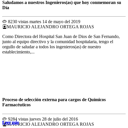
Saludamos a nuestros Ingenieros(as) que hoy conmemoran su
Día
8230 vistas
martes 14 de mayo del 2019
MAURICIO ALEJANDRO ORTEGA ROJAS
Como Directora del Hospital San Juan de Dios de San Fernando,
junto al equipo directivo y la comunidad hospitalaria, tengo el
orgullo de saludar a todos los ingenieros(as) de nuestro
establecimiento,...
Proceso de selección externa para cargos de Químicos
Farmacéuticos
9284 vistas
jueves 28 de julio del 2016
Leer más
Leer más
Leer más
Leer más
Leer más
Leer más
Leer más
Leer más
Leer más
Leer más
Leer más
Leer más
MAURICIO ALEJANDRO ORTEGA ROJAS