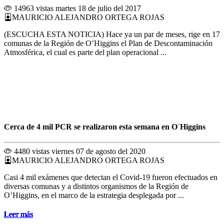
14963 vistas
martes 18 de julio del 2017
MAURICIO ALEJANDRO ORTEGA ROJAS
(ESCUCHA ESTA NOTICIA) Hace ya un par de meses, rige en 17
comunas de la Región de O’Higgins el Plan de Descontaminación
Atmosférica, el cual es parte del plan operacional ...
Cerca de 4 mil PCR se realizaron esta semana en O´Higgins
4480 vistas
viernes 07 de agosto del 2020
MAURICIO ALEJANDRO ORTEGA ROJAS
Casi 4 mil exámenes que detectan el Covid-19 fueron efectuados en
diversas comunas y a distintos organismos de la Región de
O’Higgins, en el marco de la estrategia desplegada por ...
Leer más
Leer más
Leer más
Leer más
Leer más
Leer más
Leer más
Leer más
Leer más
Leer más
Leer más
Leer más