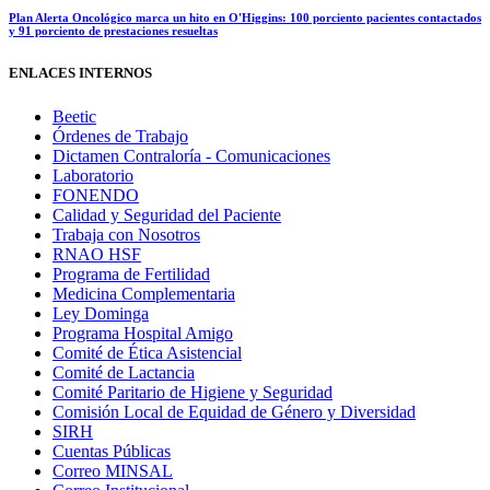
Plan Alerta Oncológico marca un hito en O'Higgins: 100 porciento pacientes contactados
y 91 porciento de prestaciones resueltas
ENLACES INTERNOS
Beetic
Órdenes de Trabajo
Dictamen Contraloría - Comunicaciones
Laboratorio
FONENDO
Calidad y Seguridad del Paciente
Trabaja con Nosotros
RNAO HSF
Programa de Fertilidad
Medicina Complementaria
Ley Dominga
Programa Hospital Amigo
Comité de Ética Asistencial
Comité de Lactancia
Comité Paritario de Higiene y Seguridad
Comisión Local de Equidad de Género y Diversidad
SIRH
Cuentas Públicas
Correo MINSAL