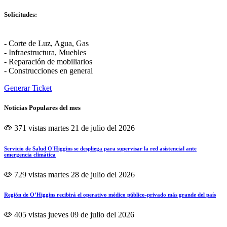
Solicitudes:
- Corte de Luz, Agua, Gas
- Infraestructura, Muebles
- Reparación de mobiliarios
- Construcciones en general
Generar Ticket
Noticias Populares del mes
371 vistas
martes 21 de julio del 2026
Servicio de Salud O'Higgins se despliega para supervisar la red asistencial ante
emergencia climática
729 vistas
martes 28 de julio del 2026
Región de O’Higgins recibirá el operativo médico público-privado más grande del país
405 vistas
jueves 09 de julio del 2026