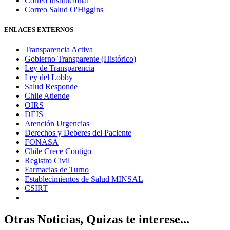
Correo Institucional
Correo Salud O'Higgins
ENLACES EXTERNOS
Transparencia Activa
Gobierno Transparente (Histórico)
Ley de Transparencia
Ley del Lobby
Salud Responde
Chile Atiende
OIRS
DEIS
Atención Urgencias
Derechos y Deberes del Paciente
FONASA
Chile Crece Contigo
Registro Civil
Farmacias de Turno
Establecimientos de Salud MINSAL
CSIRT
Otras Noticias, Quizas te interese...